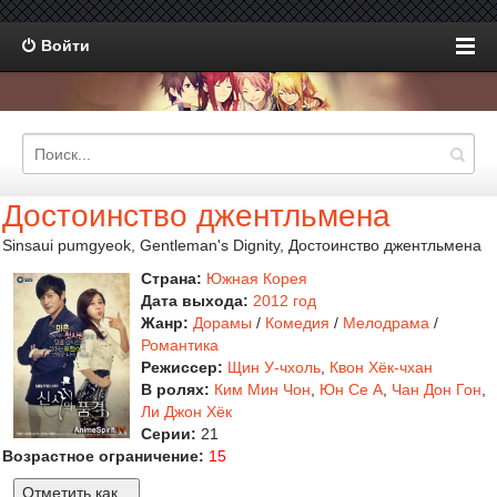
Войти
Достоинство джентльмена
Sinsaui pumgyeok, Gentleman's Dignity, Достоинство джентльмена
Страна:
Южная Корея
Дата выхода:
2012 год
Жанр:
Дорамы
/
Комедия
/
Мелодрама
/
Романтика
Режиссер:
Щин У-чхоль
,
Квон Хёк-чхан
В ролях:
Ким Мин Чон
,
Юн Се А
,
Чан Дон Гон
,
Ли Джон Хёк
Серии:
21
Возрастное ограничение:
15
Отметить как...