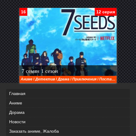
16
12 серия
7 семян 1 сезон
Аниме
/
Детектив
/
Драма
/
Приключения
/
Постапокалиптика
Главная
Аниме
Дорама
Новости
Заказать аниме, Жалоба