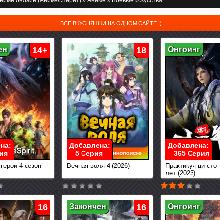
ниме онлайн (АнимеСпирит)
»
Аниме
» Боевые искусства
ВСЕ ВКУСНЯШКИ НА ОДНОМ САЙТЕ :)
ен
14+
18
Онгоинг
на:
Добавлена:
Добавлена:
ия
5 Серия
365 Серия
герои 4 сезон
Вечная воля 4 (2026)
Практикуя ци сто
лет (2023)
16
Закончен
16
Онгоинг