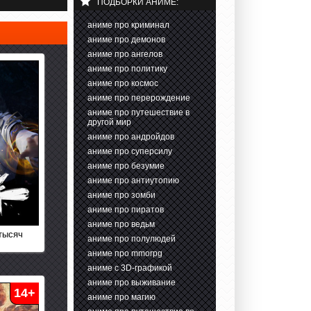
ПОДБОРКИ АНИМЕ:
аниме про криминал
аниме про демонов
аниме про ангелов
аниме про политику
аниме про космос
аниме про перерождение
аниме про путешествие в
другой мир
аниме про андройдов
аниме про суперсилу
аниме про безумие
аниме про антиутопию
аниме про зомби
аниме про пиратов
аниме про ведьм
 тысяч
аниме про полулюдей
аниме про mmorpg
аниме с 3D-графикой
аниме про выживание
14+
аниме про магию