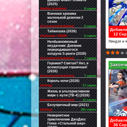
Дьявол может плакать
(2025)
(Netflix.Subtitles)
8 серия
Военная хроника
маленькой девочки 2
сезон
(Crunchyroll.Subtitles)
5 серия
Добавле
Табакошка (2026)
12 Сер
(РуАниме / DEEP)
6 серия
Ниндзя и я
Необыкновенный
неудачник: Дневник
переродившегося
колдуна S-ранга (2026)
(Crunchyroll.Subtitles)
7 серия
Героиня? Святая? Нет, я
Законч
всемогущая горничная!
(2026)
(Crunchyroll.Subtitles)
7 серия
Король ночи (2026)
(Animy)
17 серия
Жизнь в альтернативном
мире с нуля [ТВ-4] (2026)
(Crunchyroll.Subtitles)
11 серия
Безупречный мир (2021)
(Animy)
281 серия
Невероятное
приключение ДжоДжо:
Добавле
Гонка «Стальной шар»
36 Сер