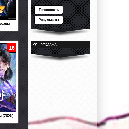
Голосовать
Результаты
везды
РЕКЛАМА
16
и (2025)