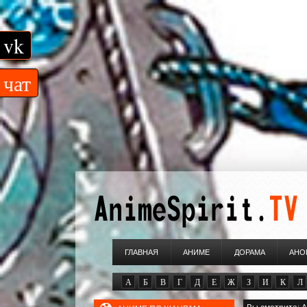
vk
чат
ГЛАВНАЯ
АНИМЕ
ДОРАМА
АНО
А
Б
В
Г
Д
Е
Ж
З
И
К
Л