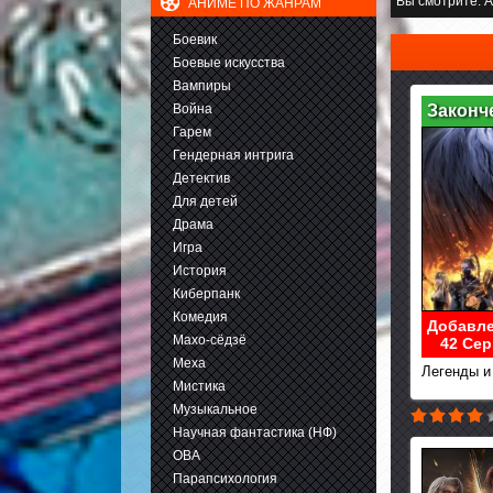
Вы смотрите:
А
АНИМЕ ПО ЖАНРАМ
Боевик
Боевые искусства
Вампиры
Война
Законч
Гарем
Гендерная интрига
Детектив
Для детей
Драма
Игра
История
Киберпанк
Комедия
Добавле
Махо-сёдзё
42 Сер
Меха
Легенды и 
Мистика
Музыкальное
Научная фантастика (НФ)
ОВА
Парапсихология