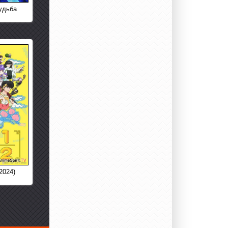
удьба
2024)