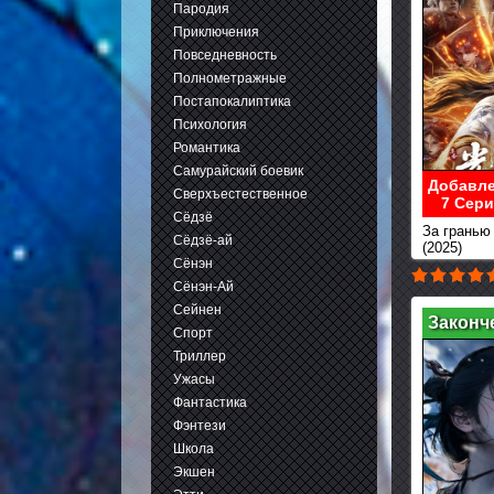
Пародия
Приключения
Повседневность
Полнометражные
Постапокалиптика
Психология
Романтика
Самурайский боевик
Добавле
Сверхъестественное
7 Сери
Сёдзё
За гранью
Сёдзё-ай
(2025)
Сёнэн
Сёнэн-Ай
Сейнен
Законч
Спорт
Триллер
Ужасы
Фантастика
Фэнтези
Школа
Экшен