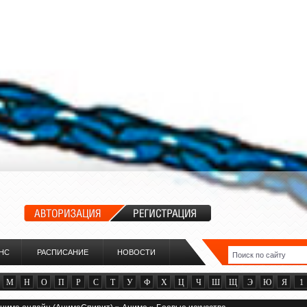
НС
РАСПИСАНИЕ
НОВОСТИ
М
Н
О
П
Р
С
Т
У
Ф
Х
Ц
Ч
Ш
Щ
Э
Ю
Я
1