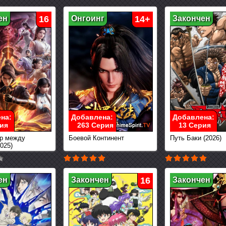
ен
16
Онгоинг
14+
Закончен
на:
Добавлена:
Добавлена:
ия
263 Серия
13 Серия
р между
Боевой Континент
Путь Баки (2026)
025)
ен
Закончен
16
Закончен