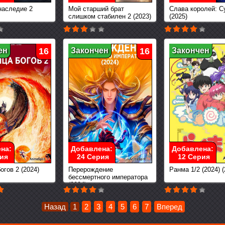
наследие 2
Мой старший брат
Слава королей: С
слишком стабилен 2 (2023)
(2025)
ен
16
Закончен
16
Закончен
на:
Добавлена:
Добавлена:
ия
24 Серия
12 Серия
огов 2 (2024)
Перерождение
Ранма 1/2 (2024) (
бессмертного императора
(2024)
Назад
1
2
3
4
5
6
7
Вперед