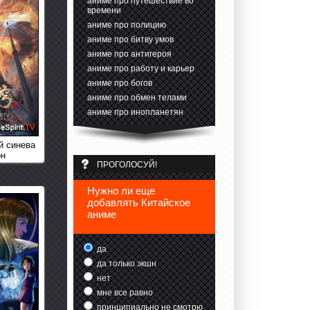
аниме про путешествие во
времени
аниме про полицию
аниме про битву умов
аниме про антигероя
аниме про работу и карьер
аниме про богов
аниме про обмен телами
аниме про инопланетян
й синева
он
ПРОГОЛОСУЙ!
Нужно ли еще
добавлять Китайское
аниме
да
да только экшн
нет
мне все равно
принципиально не смотрю