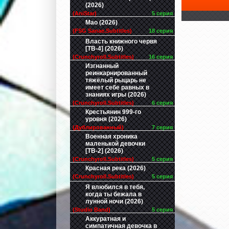
(2026)
(AniStar)
5 серия
Мао (2026)
(FSG Sanae.Subtitles)
18 серия
Власть книжного червя
[ТВ-4] (2026)
(Crunchyroll.Subtitles)
16 серия
Изгнанный
реинкарнированный
тяжёлый рыцарь не
имеет себе равных в
знаниях игры (2026)
(Crunchyroll.Subtitles)
6 серия
Крестьянин 999-го
уровня (2026)
(Дублированный)
7 серия
Военная хроника
маленькой девочки
[ТВ-2] (2026)
(Crunchyroll.Subtitles)
5 серия
Красная река (2026)
(Crunchyroll.Subtitles)
5 серия
Я влюбился в тебя,
когда ты бежала в
лунной ночи (2026)
(Studio Band)
5 серия
Аккуратная и
симпатичная девочка в