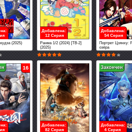
на:
Добавлена:
Добавлена:
ия
12 Серия
54 Серия
кудза (2025)
Ранма 1/2 (2024) [ТВ-2]
Портрет Цзянху: 
(2025)
озёра
ен
16
Закончен
на:
Добавлена:
Добавлена:
ия
82 Серия
4 Серия