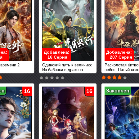
на:
Добавлена:
Добавлена:
я
16 Серия
207 Серия
 времени 2
Одинокий путь к величию:
Расколотая битво
Из бабочки в дракона
небес: Пятый сез
(2026)
ен
16
16
Закончен