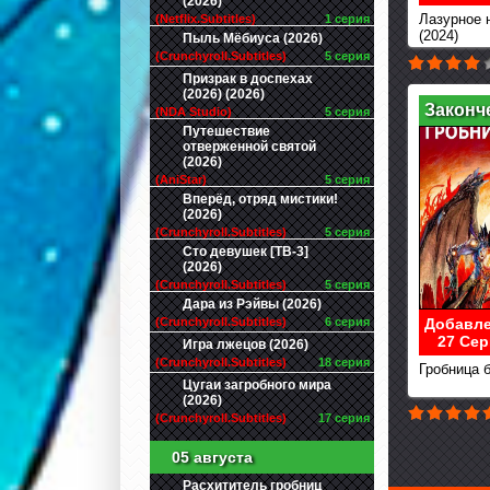
(2026)
Лазурное 
(Netflix.Subtitles)
1 серия
(2024)
Пыль Мёбиуса (2026)
(Crunchyroll.Subtitles)
5 серия
Призрак в доспехах
(2026) (2026)
Законч
(NDA Studio)
5 серия
Путешествие
отверженной святой
(2026)
(AniStar)
5 серия
Вперёд, отряд мистики!
(2026)
(Crunchyroll.Subtitles)
5 серия
Сто девушек [ТВ-3]
(2026)
(Crunchyroll.Subtitles)
5 серия
Дара из Рэйвы (2026)
Добавле
(Crunchyroll.Subtitles)
6 серия
27 Сер
Игра лжецов (2026)
(Crunchyroll.Subtitles)
18 серия
Гробница б
Цугаи загробного мира
(2026)
(Crunchyroll.Subtitles)
17 серия
05 августа
Расхититель гробниц