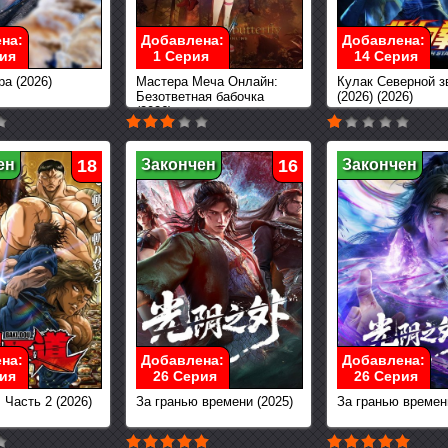
на:
Добавлена:
Добавлена:
ия
1 Серия
14 Серия
а (2026)
Мастера Меча Онлайн:
Кулак Северной з
Безответная бабочка
(2026) (2026)
(2026)
ен
18
Закончен
16
Закончен
на:
Добавлена:
Добавлена:
ия
26 Серия
26 Серия
 Часть 2 (2026)
За гранью времени (2025)
За гранью времен