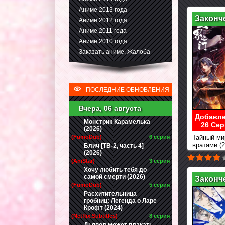
Аниме 2013 года
Законч
Аниме 2012 года
Аниме 2011 года
Аниме 2010 года
Заказать аниме, Жалоба
ПОСЛЕДНИЕ ОБНОВЛЕНИЯ
Вчера, 06 августа
Добавле
Монстрик Карамелька
26 Сер
(2026)
(FumoDub)
6 серия
Тайный ми
вратами (2
Блич [ТВ-2, часть 4]
(2026)
(AniStar)
3 серия
Хочу любить тебя до
самой смерти (2026)
Законч
(FumoDub)
5 серия
Расхитительница
гробниц: Легенда о Ларе
Крофт (2024)
(Netflix.Subtitles)
8 серия