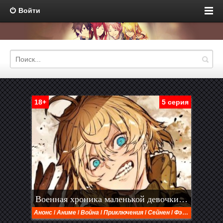
Войти
18+
5 серия
Военная хроника маленькой девочки 2 сезон
Анонс
/
Аниме
/
Война
/
Приключения
/
Сейнен
/
Фэнтези
/
Экше