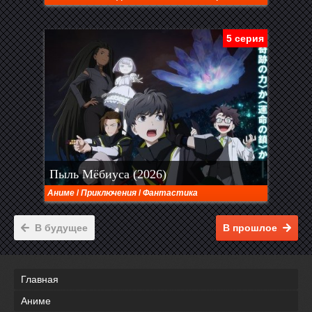
5 серия
Пыль Мёбиуса (2026)
Аниме
/
Приключения
/
Фантастика
В будущее
В прошлое
Главная
Аниме