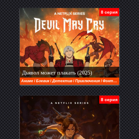
8 серия
Дьявол может плакать (2025)
Аниме
/
Боевик
/
Детектив
/
Приключения
/
Фэнтези
8 серия