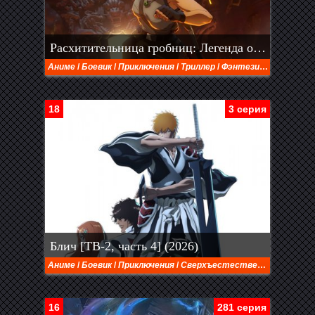
Расхитительница гробниц: Легенда о Ларе Крофт (2024)
Аниме
/
Боевик
/
Приключения
/
Триллер
/
Фэнтези
/
Дорамы
18
3 серия
Блич [ТВ-2, часть 4] (2026)
Аниме
/
Боевик
/
Приключения
/
Сверхъестественное
/
Сёнэн
16
281 серия