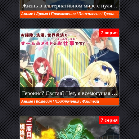
Жизнь в альтернативном мире с нуля [ТВ-4] (2026)
Аниме
/
Драма
/
Приключения
/
Психология
/
Триллер
/
Фэнтези
7 серия
Героиня? Святая? Нет, я всемогущая горничная! (2026)
Аниме
/
Комедия
/
Приключения
/
Фэнтези
7 серия