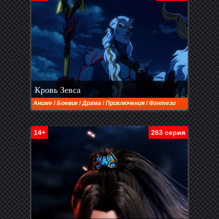
Кровь Зевса
Аниме
/
Боевик
/
Драма
/
Приключения
/
Фэнтези
14+
263 серия