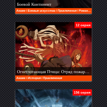
Боевой Континент
Аниме
/
Боевые искусства
/
Приключения
/
Романтика
/
Сёнэн
12 серия
Огнеглотающая Птица: Отряд пожарных-оборванцев из Усю (2026)
Аниме
/
История
/
Приключения
156 серия