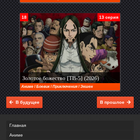
18
13 серия
Золотое божество [ТВ-5] (2026)
Аниме
/
Боевик
/
Приключения
/
Экшен
В будущее
В прошлое
Главная
Аниме