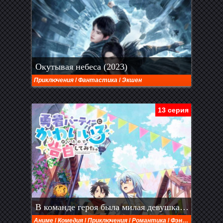
Окутывая небеса (2023)
Приключения
/
Фантастика
/
Экшен
13 серия
В команде героя была милая девушка, так что я признался ей (2026)
Аниме
/
Комедия
/
Приключения
/
Романтика
/
Фэнтези