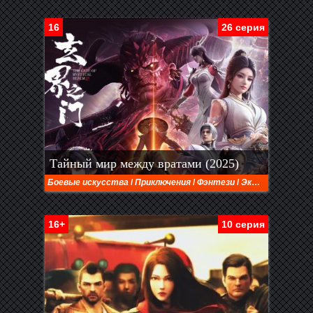
16
26 серия
Тайный мир между вратами (2025)
Боевые искусства
/
Приключения
/
Фэнтези
/
Экшен
16+
10 серия