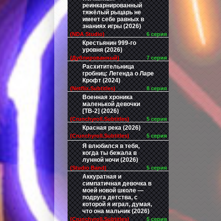
реинкарнированный
тяжёлый рыцарь не
имеет себе равных в
знаниях игры (2026)
(NDA Studio)
6 серия
Крестьянин 999-го
уровня (2026)
(Дублированный)
7 серия
Расхитительница
гробниц: Легенда о Ларе
Крофт (2024)
(Netflix.Subtitles)
8 серия
Военная хроника
маленькой девочки
[ТВ-2] (2026)
(Crunchyroll.Subtitles)
5 серия
Красная река (2026)
(Crunchyroll.Subtitles)
5 серия
Я влюбился в тебя,
когда ты бежала в
лунной ночи (2026)
(Studio Band)
5 серия
Аккуратная и
симпатичная девочка в
моей новой школе —
подруга детства, с
которой я играл, думая,
что она мальчик (2026)
(Crunchyroll.Subtitles)
5 серия