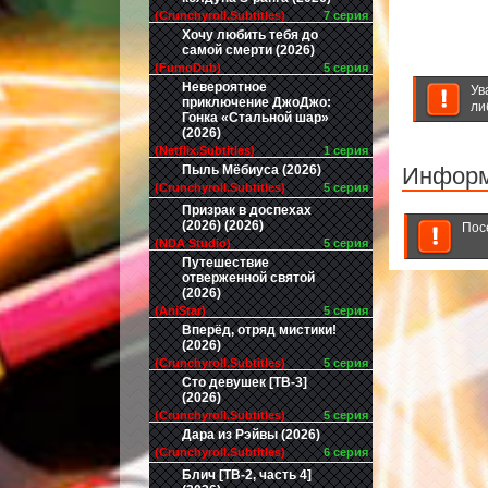
(Crunchyroll.Subtitles)
7 серия
Хочу любить тебя до
самой смерти (2026)
(FumoDub)
5 серия
Невероятное
Ув
приключение ДжоДжо:
ли
Гонка «Стальной шар»
(2026)
(Netflix.Subtitles)
1 серия
Пыль Мёбиуса (2026)
Инфор
(Crunchyroll.Subtitles)
5 серия
Призрак в доспехах
(2026) (2026)
Пос
(NDA Studio)
5 серия
Путешествие
отверженной святой
(2026)
(AniStar)
5 серия
Вперёд, отряд мистики!
(2026)
(Crunchyroll.Subtitles)
5 серия
Сто девушек [ТВ-3]
(2026)
(Crunchyroll.Subtitles)
5 серия
Дара из Рэйвы (2026)
(Crunchyroll.Subtitles)
6 серия
Блич [ТВ-2, часть 4]