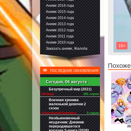
Аниме 2016 года
Аниме 2015 года
Аниме 2014 года
Аниме 2013 года
Аниме 2012 года
Аниме 2011 года
Аниме 2010 года
Заказать аниме, Жалоба
Похоже
ПОСЛЕДНИЕ ОБНОВЛЕНИЯ
Сегодня, 06 августа
Безупречный мир (2021)
(Animy)
281 серия
Военная хроника
маленькой девочки 2
сезон
(Crunchyroll.Subtitles)
5 серия
Необыкновенный
неудачник: Дневник
переродившегося
22
колдуна S-ранга (2026)