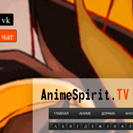
vk
чат
ГЛАВНАЯ
АНИМЕ
ДОРАМА
АНО
А
Б
В
Г
Д
Е
Ж
З
И
К
Л