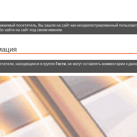
ажаемый посетитель, Вы зашли на сайт как незарегистрированный пользова
бо зайти на сайт под своим именем.
мация
етители, находящиеся в группе
Гости
, не могут оставлять комментарии к дан