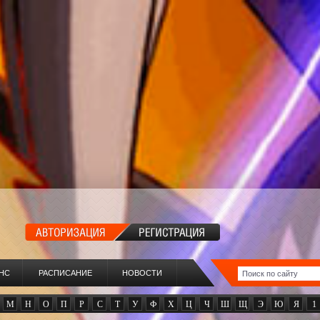
НС
РАСПИСАНИЕ
НОВОСТИ
М
Н
О
П
Р
С
Т
У
Ф
Х
Ц
Ч
Ш
Щ
Э
Ю
Я
1