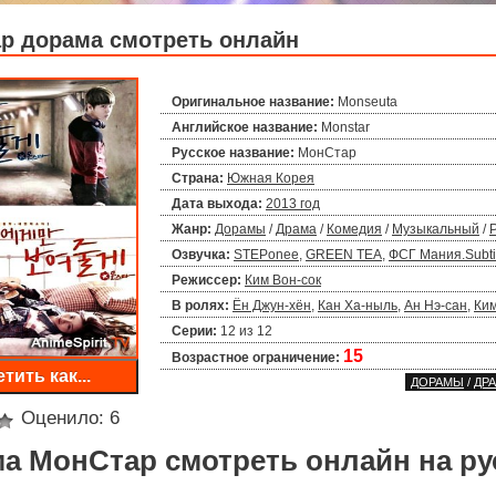
р дорама смотреть онлайн
Оригинальное название:
Monseuta
Английское название:
Monstar
Русское название:
МонСтар
Страна:
Южная Корея
Дата выхода:
2013 год
Жанр:
Дорамы
/
Драма
/
Комедия
/
Музыкальный
/
Озвучка:
STEPonee
,
GREEN TEA
,
ФСГ Мания.Subti
Режиссер:
Ким Вон-сок
В ролях:
Ён Джун-хён
,
Кан Ха-ныль
,
Ан Нэ-сан
,
Ки
Серии:
12 из 12
15
Возрастное ограничение:
тить как...
ДОРАМЫ
/
ДР
Оценило:
6
а МонСтар смотреть онлайн на ру