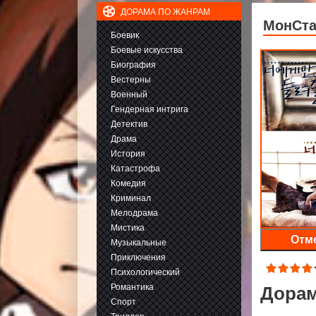
ДОРАМА ПО ЖАНРАМ
МонСта
Боевик
Боевые искусства
Биография
Вестерны
Военный
Гендерная интрига
Детектив
Драма
История
Катастрофа
Комедия
Криминал
Мелодрама
Мистика
Отме
Музыкальные
Приключения
Психологический
Романтика
Дорам
Спорт