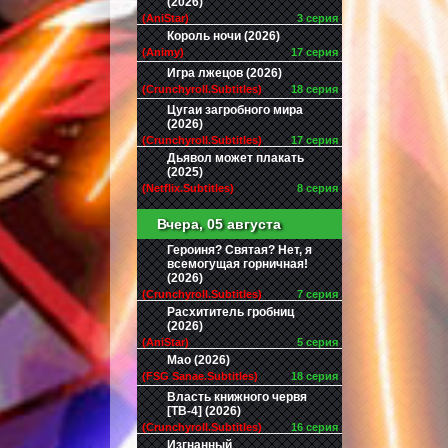
(2026)
(AniStar)
3 серия
Король ночи (2026)
(Animy)
17 серия
Игра лжецов (2026)
(Crunchyroll.Subtitles)
18 серия
Цугаи загробного мира
(2026)
(Crunchyroll.Subtitles)
17 серия
Дьявол может плакать
(2025)
(Netflix.Subtitles)
8 серия
Вчера, 05 августа
Героиня? Святая? Нет, я
всемогущая горничная!
(2026)
(Crunchyroll.Subtitles)
7 серия
Расхититель гробниц
(2026)
(AniStar)
5 серия
Мао (2026)
(FSG Sanae.Subtitles)
18 серия
Власть книжного червя
[ТВ-4] (2026)
(Crunchyroll.Subtitles)
16 серия
Изгнанный