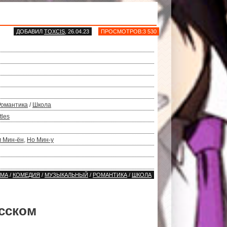
ДОБАВИЛ
TOXCIS
, 26.04.23
ПРОСМОТРОВ:3 530
Романтика
/
Школа
tles
м Мин-ён
,
Но Мин-у
АМА
/
КОМЕДИЯ
/
МУЗЫКАЛЬНЫЙ
/
РОМАНТИКА
/
ШКОЛА
сском