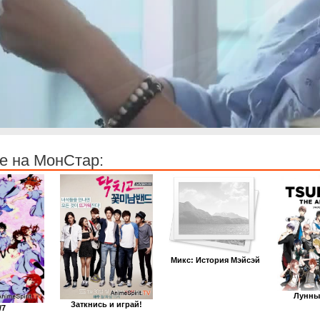
е на МонСтар:
Микс: История Мэйсэй
Лунны
Заткнись и играй!
/7