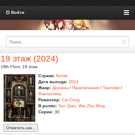
Войти
19 этаж (2024)
19th Floor, 19 этаж
Страна:
Китай
Дата выхода:
2024
Жанр:
Дорамы
/
Приключения
/
Триллер
/
Фантастика
Режиссер:
Cai Cong
В ролях:
Sun Qian
,
Wei Zhe Ming
Серии:
30
Отметить как...