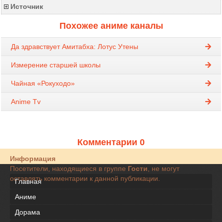
Источник
Похожее аниме каналы
Да здравствует Амитабха: Лотус Утены
Измерение старшей школы
Чайная «Рокуходо»
Anime Tv
Комментарии 0
Информация
Посетители, находящиеся в группе
Гости
, не могут
оставлять комментарии к данной публикации.
Главная
Аниме
Дорама