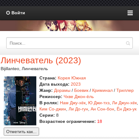
Войти
Линчеватель (2023)
Bijillanteo, Линчеватель
Страна:
Корея Южная
Дата выхода:
2023
Жанр:
Дорамы
/
Боевик
/
Криминал
/
Триллер
Режиссер:
Чхве Джон-ёль
В ролях:
Нам Джу-хёк
,
Ю Джи-тхэ
,
Ли Джун-хёк
,
Ким Со-джин
,
Ли До-гун
,
Ан Сон-бон
,
Ён Джэ-ук
Серии:
8
Возрастное ограничение:
18
Отметить как...