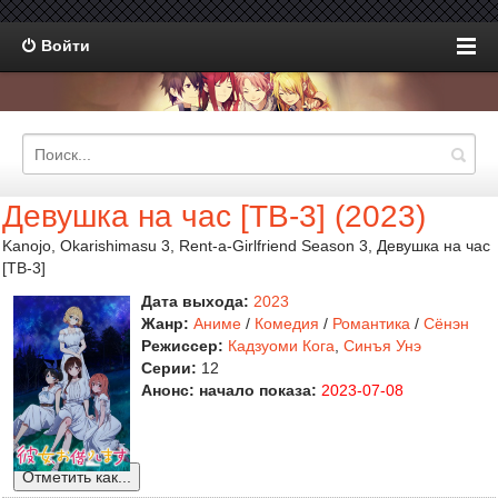
Войти
Девушка на час [ТВ-3] (2023)
Kanojo, Okarishimasu 3, Rent-a-Girlfriend Season 3, Девушка на час
[ТВ-3]
Дата выхода:
2023
Жанр:
Аниме
/
Комедия
/
Романтика
/
Сёнэн
Режиссер:
Кадзуоми Кога
,
Синъя Унэ
Серии:
12
Анонс: начало показа:
2023-07-08
Отметить как...