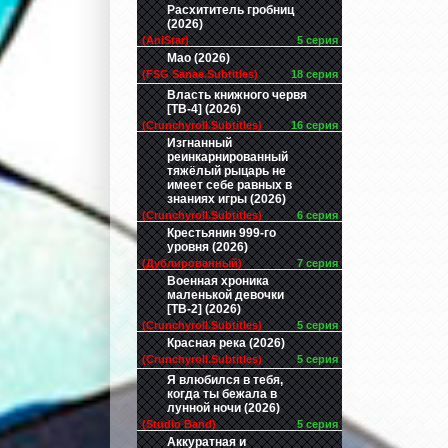
Расхититель гробниц
(2026)
(AniStar)
5 серия
Мао (2026)
(FSG Sanae.Subtitles)
18 серия
Власть книжного червя
[ТВ-4] (2026)
(Crunchyroll.Subtitles)
16 серия
Изгнанный
реинкарнированный
тяжёлый рыцарь не
имеет себе равных в
знаниях игры (2026)
(Crunchyroll.Subtitles)
6 серия
Крестьянин 999-го
уровня (2026)
(Дублированный)
7 серия
Военная хроника
маленькой девочки
[ТВ-2] (2026)
(Crunchyroll.Subtitles)
5 серия
Красная река (2026)
(Crunchyroll.Subtitles)
5 серия
Я влюбился в тебя,
когда ты бежала в
лунной ночи (2026)
(Studio Band)
5 серия
Аккуратная и