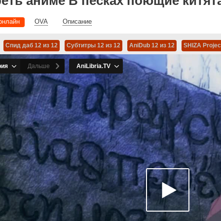
еть аниме В песках поющие китят
онлайн
OVA
Описание
Спид даб 12 из 12
Субтитры 12 из 12
AniDub 12 из 12
SHIZA Projec