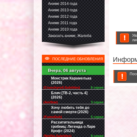
Аниме 2014 года
Аниме 2013 года
Аниме 2012 года
Аниме 2011 года
Аниме 2010 года
Ув
Заказать аниме, Жалоба
ли
Инфор
ПОСЛЕДНИЕ ОБНОВЛЕНИЯ
Вчера, 06 августа
Пос
Монстрик Карамелька
(2026)
(Crunchyroll.Subtitles)
6 серия
Блич [ТВ-2, часть 4]
(2026)
(AniStar)
3 серия
Хочу любить тебя до
самой смерти (2026)
(FumoDub)
5 серия
Расхитительница
гробниц: Легенда о Ларе
Крофт (2024)
(Netflix.Subtitles)
8 серия