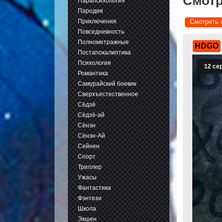
Смотр
Парапсихология
Пародия
Приключения
Смотреть 
Повседневность
Полнометражные
HDGO
Постапокалиптика
Психология
Романтика
Самурайский боевик
Сверхъестественное
Сёдзё
Сёдзё-ай
Сёнэн
Сёнэн-Ай
Сейнен
Спорт
Триллер
Ужасы
Фантастика
Фэнтези
Школа
Экшен