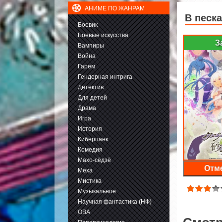
АНИМЕ ПО ЖАНРАМ
В песк
Боевик
Боевые искусства
З
Вампиры
Война
Гарем
Гендерная интрига
Детектив
Для детей
Драма
Игра
История
Киберпанк
Комедия
Махо-сёдзё
Отме
Меха
Мистика
Музыкальное
Научная фантастика (НФ)
ОВА