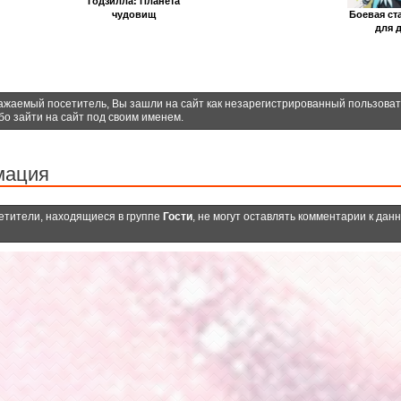
Годзилла: Планета
Боевая ст
чудовищ
для 
ажаемый посетитель, Вы зашли на сайт как незарегистрированный пользова
бо зайти на сайт под своим именем.
мация
етители, находящиеся в группе
Гости
, не могут оставлять комментарии к дан