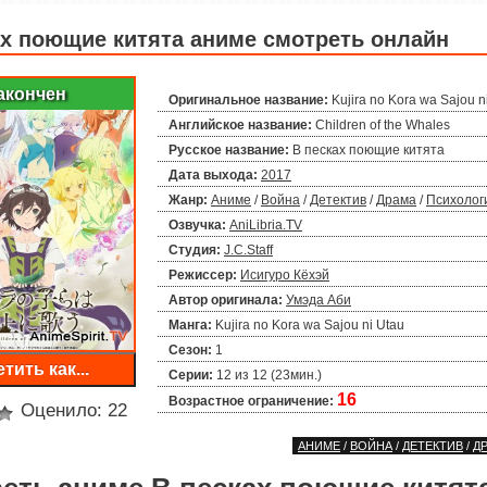
ах поющие китята аниме смотреть онлайн
акончен
Оригинальное название:
Kujira no Kora wa Sajou n
Английское название:
Children of the Whales
Русское название:
В песках поющие китята
Дата выхода:
2017
Жанр:
Аниме
/
Война
/
Детектив
/
Драма
/
Психолог
Озвучка:
AniLibria.TV
Студия:
J.C.Staff
Режиссер:
Исигуро Кёхэй
Автор оригинала:
Умэда Аби
Манга:
Kujira no Kora wa Sajou ni Utau
Сезон:
1
тить как...
Серии:
12 из 12 (23мин.)
16
Возрастное ограничение:
Оценило:
22
АНИМЕ
/
ВОЙНА
/
ДЕТЕКТИВ
/
Д