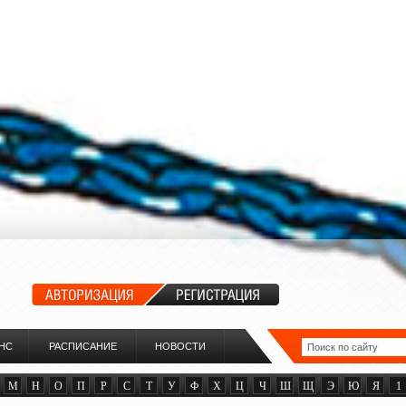
НС
РАСПИСАНИЕ
НОВОСТИ
М
Н
О
П
Р
С
Т
У
Ф
Х
Ц
Ч
Ш
Щ
Э
Ю
Я
1