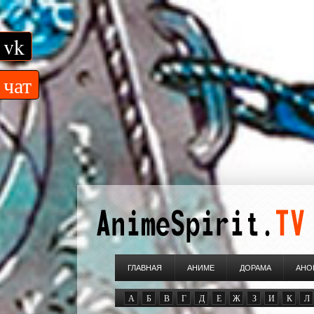
vk
чат
ГЛАВНАЯ
АНИМЕ
ДОРАМА
АНО
А
Б
В
Г
Д
Е
Ж
З
И
К
Л