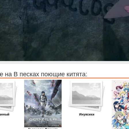
 на В песках поющие китята:
анный
Инуясики