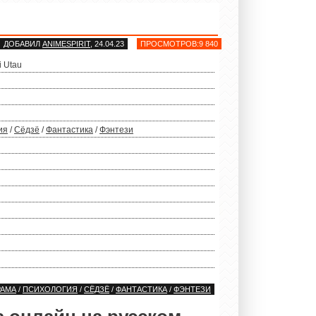
ДОБАВИЛ
ANIMESPIRIT
, 24.04.23
ПРОСМОТРОВ:9 840
i Utau
ия
/
Сёдзё
/
Фантастика
/
Фэнтези
РАМА
/
ПСИХОЛОГИЯ
/
СЁДЗЁ
/
ФАНТАСТИКА
/
ФЭНТЕЗИ