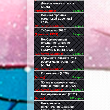
Дьявол может плакать
(2025)
(Netflix.Subtitles)
8 серия
Военная хроника
маленькой девочки 2
сезон
(Crunchyroll.Subtitles)
5 серия
Табакошка (2026)
(РуАниме / DEEP)
6 серия
Необыкновенный
неудачник: Дневник
переродившегося
колдуна S-ранга (2026)
(Crunchyroll.Subtitles)
7 серия
Героиня? Святая? Нет, я
всемогущая горничная!
(2026)
(Crunchyroll.Subtitles)
7 серия
Король ночи (2026)
(Animy)
17 серия
Жизнь в альтернативном
мире с нуля [ТВ-4] (2026)
(Crunchyroll.Subtitles)
11 серия
Безупречный мир (2021)
(Animy)
281 серия
Невероятное
приключение ДжоДжо: