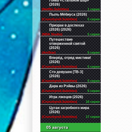
Гонка «Стальной шар»
(2026)
(Netflix.Subtitles)
1 серия
Пыль Мёбиуса (2026)
(Crunchyroll.Subtitles)
5 серия
Призрак в доспехах
(2026) (2026)
(NDA Studio)
5 серия
Путешествие
отверженной святой
(2026)
(AniStar)
5 серия
Вперёд, отряд мистики!
(2026)
(Crunchyroll.Subtitles)
5 серия
Сто девушек [ТВ-3]
(2026)
(Crunchyroll.Subtitles)
5 серия
Дара из Рэйвы (2026)
(Crunchyroll.Subtitles)
6 серия
Игра лжецов (2026)
(Crunchyroll.Subtitles)
18 серия
Цугаи загробного мира
(2026)
(Crunchyroll.Subtitles)
17 серия
05 августа