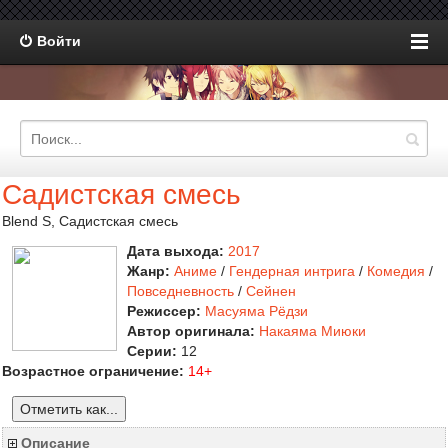
Войти
Садистская смесь
Blend S, Садистская смесь
Дата выхода:
2017
Жанр:
Аниме
/
Гендерная интрига
/
Комедия
/
Повседневность
/
Сейнен
Режиссер:
Масуяма Рёдзи
Автор оригинала:
Накаяма Миюки
Серии:
12
Возрастное ограничение:
14+
Отметить как...
Описание