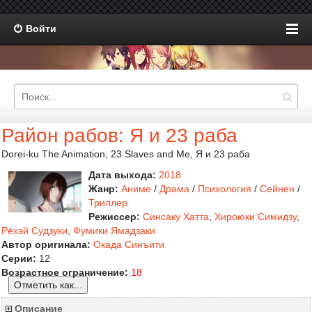
Войти
Район рабов: Я и 23 раба
Dorei-ku The Animation, 23 Slaves and Me, Я и 23 раба
Дата выхода:
2018
Жанр:
Аниме
/
Драма
/
Психология
/
Сейнен
/
Триллер
Режиссер:
Синсаку Хатта
,
Хироюки Симидзу
,
Рёхэй Судзуки
,
Фумики Ямадзаки
Автор оригинала:
Окада Синъити
Серии:
12
Возрастное ограничение:
18
Отметить как...
Описание