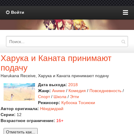
Войти
Харука и Каната принимают
подачу
Harukana Receive, Харука и Каната принимают подачу
Дата выхода:
2018
Жанр:
Аниме
/
Комедия
/
Повседневность
/
Спорт
/
Школа
/
Этти
Режиссер:
Кубоока Тосиюки
Автор оригинала:
Нёидзидзай
Серии:
12
Возрастное ограничение:
16+
Отметить как...