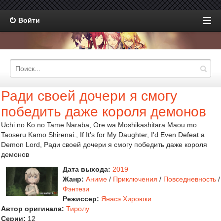
Войти
Ради своей дочери я смогу
победить даже короля демонов
Uchi no Ko no Tame Naraba, Ore wa Moshikashitara Maou mo
Taoseru Kamo Shirenai., If It's for My Daughter, I'd Even Defeat a
Demon Lord, Ради своей дочери я смогу победить даже короля
демонов
Дата выхода:
2019
Жанр:
Аниме
/
Приключения
/
Повседневность
/
Фэнтези
Режиссер:
Янасэ Хироюки
Автор оригинала:
Тиролу
Серии:
12