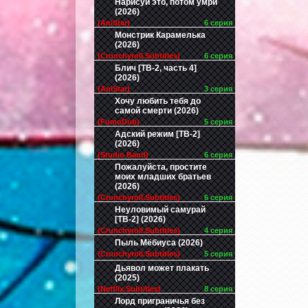
Нарисуй это, потом умри
(2026)
(AniStar)
6 серия
Монстрик Карамелька
(2026)
(Crunchyroll.Subtitles)
6 серия
Блич [ТВ-2, часть 4]
(2026)
(AniStar)
3 серия
Хочу любить тебя до
самой смерти (2026)
(FumoDub)
5 серия
Адский режим [ТВ-2]
(2026)
(Studio Band)
6 серия
Пожалуйста, простите
моих младших братьев
(2026)
(Crunchyroll.Subtitles)
6 серия
Неуловимый самурай
[ТВ-2] (2026)
(Crunchyroll.Subtitles)
4 серия
Пыль Мёбиуса (2026)
(Crunchyroll.Subtitles)
5 серия
Дьявол может плакать
(2025)
(Netflix.Subtitles)
8 серия
Лорд приграничья без