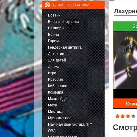
АНИМЕ ПО ЖАНРАМ
Лазурн
Боевик
Боевые искусства
З
Вампиры
Война
Гарем
Гендерная интрига
Детектив
Для детей
Драма
Игра
История
Киберпанк
Комедия
Махо-сёдзё
Отме
Меха
Мистика
Музыкальное
Научная фантастика (НФ)
Смотр
ОВА