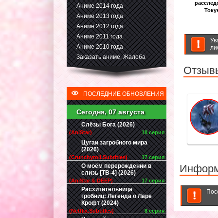
расслед
Аниме 2014 года
Току
Аниме 2013 года
Аниме 2012 года
Аниме 2011 года
Ув
Аниме 2010 года
ли
Заказать аниме, Жалоба
Отзывы
ПОСЛЕДНИЕ ОБНОВЛЕНИЯ
Сегодня, 07 августа
Слёзы Бога (2026)
(AniStar)
18 серия
Цугаи загробного мира
(2026)
(Crunchyroll.Subtitles)
17 серия
О моём перерождении в
Инфор
слизь [ТВ-4] (2026)
(AniStar & DEEP)
17 серия
Расхитительница
Пос
гробниц: Легенда о Ларе
Крофт (2024)
(Netflix.Subtitles)
8 серия