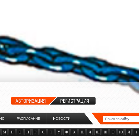
НС
РАСПИСАНИЕ
НОВОСТИ
М
Н
О
П
Р
С
Т
У
Ф
Х
Ц
Ч
Ш
Щ
Э
Ю
Я
1