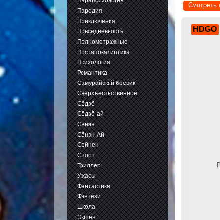
Парапсихология
Смотреть 
Пародия
Приключения
HDGO
Повседневность
Полнометражные
Постапокалиптика
Психология
Романтика
Самурайский боевик
Сверхъестественное
Сёдзё
Сёдзё-ай
Сёнэн
Сёнэн-Ай
Сейнен
Спорт
Триллер
Ужасы
Фантастика
Фэнтези
Школа
Экшен