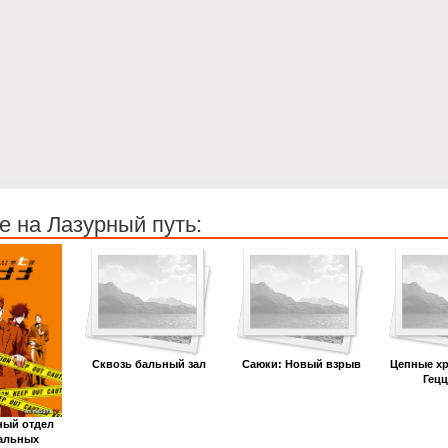
 на Лазурный путь:
Сквозь бальный зал
Саюки: Новый взрыв
Цепные хр
Гецц
ный отдел
альных