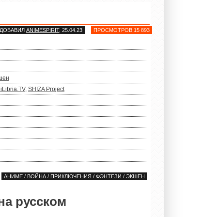
ДОБАВИЛ
ANIMESPIRIT
, 25.04.23
ПРОСМОТРОВ:15 893
шен
iLibria.TV
,
SHIZA Project
АНИМЕ
/
ВОЙНА
/
ПРИКЛЮЧЕНИЯ
/
ФЭНТЕЗИ
/
ЭКШЕН
на русском