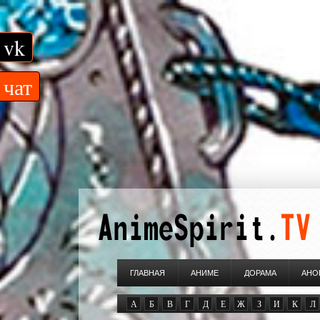
vk
чат
ГЛАВНАЯ
АНИМЕ
ДОРАМА
АНО
А
Б
В
Г
Д
Е
Ж
З
И
К
Л