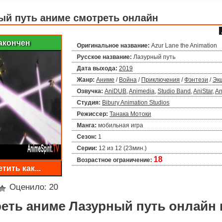
ый путь аниме смотреть онлайн
акончен
Оригинальное название:
Azur Lane the Animation
Русское название:
Лазурный путь
Дата выхода:
2019
Жанр:
Аниме
/
Война
/
Приключения
/
Фэнтези
/
Эк
Озвучка:
AniDUB
,
Animedia
,
Studio Band
,
AniStar
,
An
Студия:
Bibury Animation Studios
Режиссер:
Танака Мотоки
Манга:
мобильная игра
Сезон:
1
Серии:
12 из 12 (23мин.)
18
Возрастное ограничение:
тить как...
Оценило:
20
еть аниме Лазурный путь онлайн 