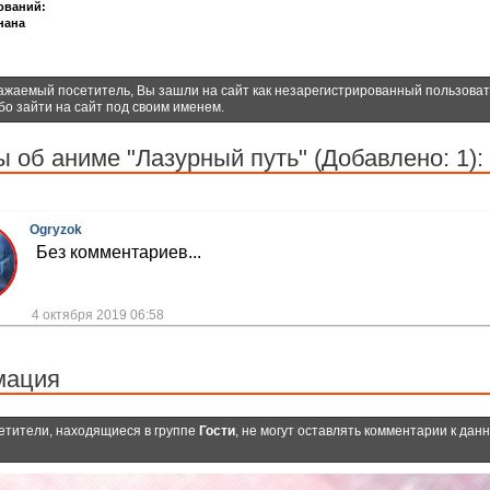
ований:
нана
ажаемый посетитель, Вы зашли на сайт как незарегистрированный пользова
бо зайти на сайт под своим именем.
 об аниме "Лазурный путь" (Добавлено: 1):
Ogryzok
Без комментариев...
4 октября 2019 06:58
мация
етители, находящиеся в группе
Гости
, не могут оставлять комментарии к дан