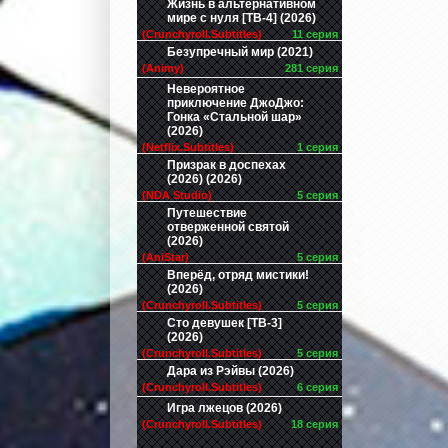
Жизнь в альтернативном
мире с нуля [ТВ-4] (2026)
(Crunchyroll.Subtitles)
11 серия
Безупречный мир (2021)
(Animy)
281 серия
Невероятное
приключение ДжоДжо:
Гонка «Стальной шар»
(2026)
(Netflix.Subtitles)
1 серия
Призрак в доспехах
(2026) (2026)
(NDA Studio)
5 серия
Путешествие
отверженной святой
(2026)
(AniStar)
5 серия
Вперёд, отряд мистики!
(2026)
(Crunchyroll.Subtitles)
5 серия
Сто девушек [ТВ-3]
(2026)
(Crunchyroll.Subtitles)
5 серия
Дара из Рэйвы (2026)
(Crunchyroll.Subtitles)
6 серия
Игра лжецов (2026)
(Crunchyroll.Subtitles)
18 серия