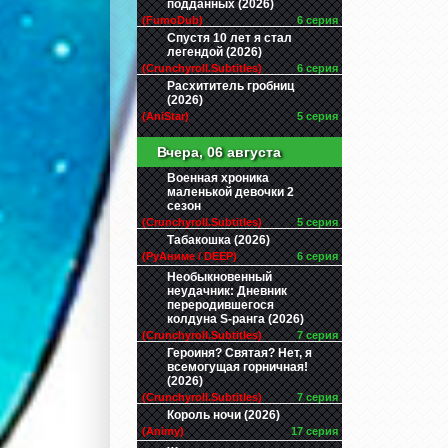
подданных (2026)
(FumoDub)
6 серия
Спустя 10 лет я стал
легендой (2026)
(Crunchyroll.Subtitles)
6 серия
Расхититель гробниц
(2026)
(AniStar)
5 серия
Вчера, 06 августа
Военная хроника
маленькой девочки 2
сезон
(Crunchyroll.Subtitles)
5 серия
Табакошка (2026)
(РуАниме / DEEP)
6 серия
Необыкновенный
неудачник: Дневник
переродившегося
колдуна S-ранга (2026)
(Crunchyroll.Subtitles)
7 серия
Героиня? Святая? Нет, я
всемогущая горничная!
(2026)
(Crunchyroll.Subtitles)
7 серия
Король ночи (2026)
(Animy)
17 серия