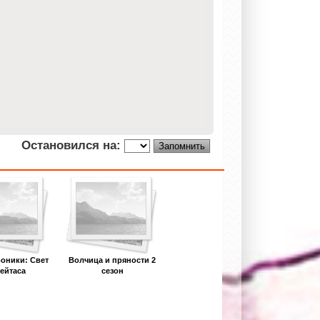
Остановился на:
оники: Свет
Волчица и пряности 2
ейтаса
сезон