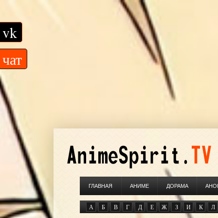
vk
чат
ГЛАВНАЯ
АНИМЕ
ДОРАМА
АНО
А
Б
В
Г
Д
Е
Ж
З
И
К
Л