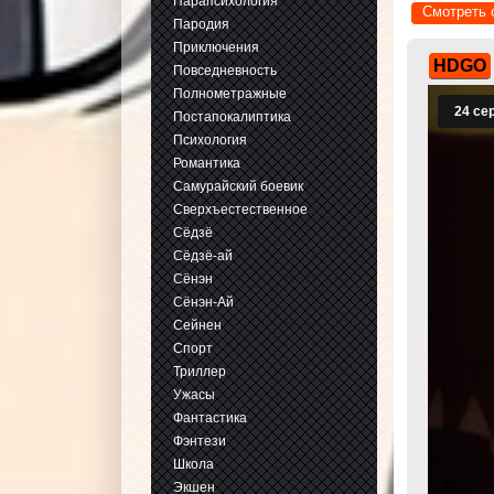
Парапсихология
Смотреть 
Пародия
Приключения
HDGO
Повседневность
Полнометражные
Постапокалиптика
Психология
Романтика
Самурайский боевик
Сверхъестественное
Сёдзё
Сёдзё-ай
Сёнэн
Сёнэн-Ай
Сейнен
Спорт
Триллер
Ужасы
Фантастика
Фэнтези
Школа
Экшен