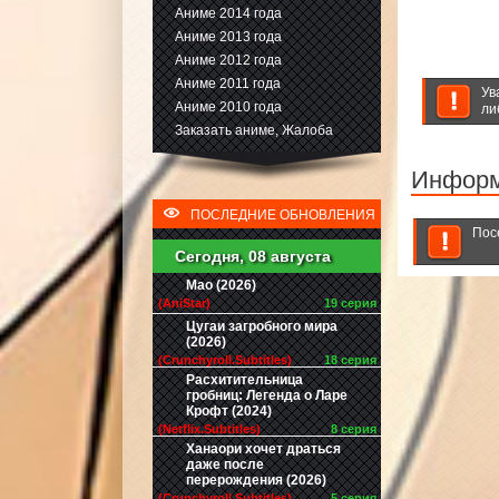
Аниме 2014 года
Аниме 2013 года
Аниме 2012 года
Аниме 2011 года
Ув
Аниме 2010 года
ли
Заказать аниме, Жалоба
Инфор
ПОСЛЕДНИЕ ОБНОВЛЕНИЯ
Пос
Сегодня, 08 августа
Мао (2026)
(AniStar)
19 серия
Цугаи загробного мира
(2026)
(Crunchyroll.Subtitles)
18 серия
Расхитительница
гробниц: Легенда о Ларе
Крофт (2024)
(Netflix.Subtitles)
8 серия
Ханаори хочет драться
даже после
перерождения (2026)
(Crunchyroll.Subtitles)
5 серия