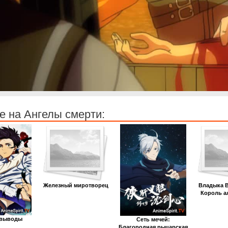
е на Ангелы смерти:
Железный миротворец
Владыка 
Король а
 выводы
Сеть мечей:
Благородная рыцарская