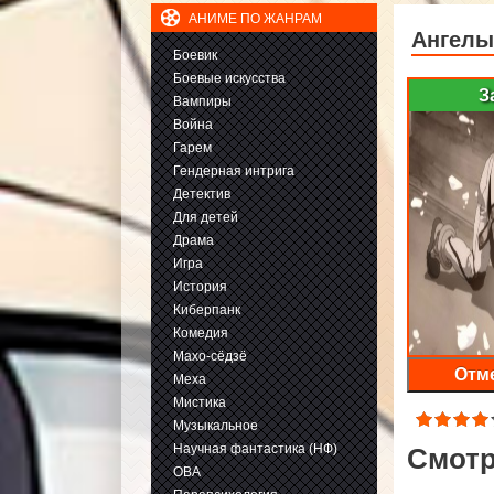
АНИМЕ ПО ЖАНРАМ
Ангелы
Боевик
Боевые искусства
З
Вампиры
Война
Гарем
Гендерная интрига
Детектив
Для детей
Драма
Игра
История
Киберпанк
Комедия
Махо-сёдзё
Отме
Меха
Мистика
Музыкальное
Научная фантастика (НФ)
Смотр
ОВА