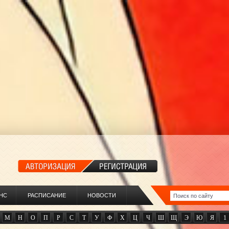
НС
РАСПИСАНИЕ
НОВОСТИ
М
Н
О
П
Р
С
Т
У
Ф
Х
Ц
Ч
Ш
Щ
Э
Ю
Я
1