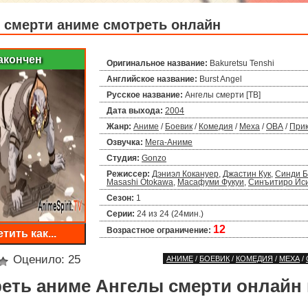
 смерти аниме смотреть онлайн
акончен
Оригинальное название:
Bakuretsu Tenshi
Английское название:
Burst Angel
Русское название:
Ангелы смерти [ТВ]
Дата выхода:
2004
Жанр:
Аниме
/
Боевик
/
Комедия
/
Меха
/
ОВА
/
При
Озвучка:
Мега-Аниме
Студия:
Gonzo
Режиссер:
Дэниэл Кокануер
,
Джастин Кук
,
Синди Б
Masashi Otokawa
,
Масафуми Фукуи
,
Синъитиро Ис
Сезон:
1
Серии:
24 из 24 (24мин.)
12
Возрастное ограничение:
тить как...
Оценило:
25
АНИМЕ
/
БОЕВИК
/
КОМЕДИЯ
/
МЕХА
/
еть аниме Ангелы смерти онлайн 