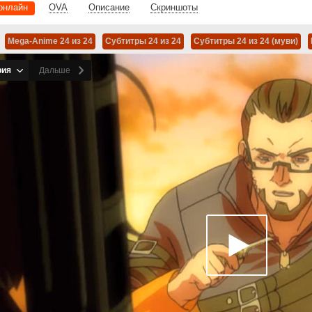
онлайн
OVA
Описание
Скриншоты
Mega-Anime 24 из 24
Субтитры 24 из 24
Субтитры 24 из 24 (муви)