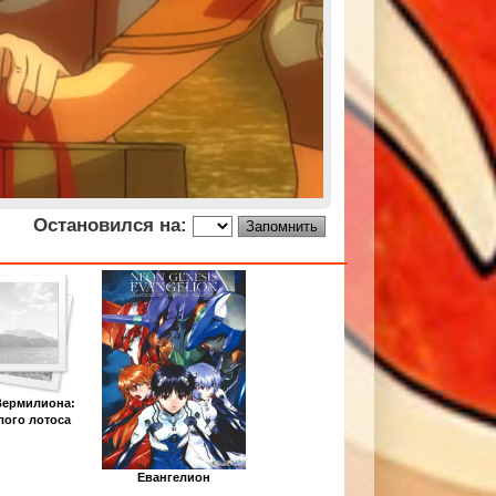
Остановился на:
Вермилиона:
лого лотоса
Евангелион