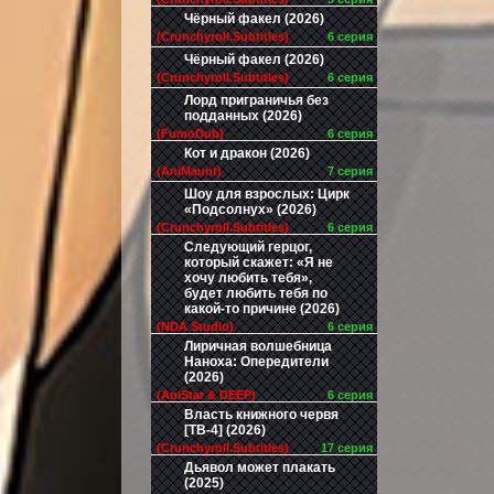
Чёрный факел (2026)
(Crunchyroll.Subtitles)
6 серия
Чёрный факел (2026)
(Crunchyroll.Subtitles)
6 серия
Лорд приграничья без
подданных (2026)
(FumoDub)
6 серия
Кот и дракон (2026)
(AniMaunt)
7 серия
Шоу для взрослых: Цирк
«Подсолнух» (2026)
(Crunchyroll.Subtitles)
6 серия
Следующий герцог,
который скажет: «Я не
хочу любить тебя»,
будет любить тебя по
какой-то причине (2026)
(NDA Studio)
6 серия
Лиричная волшебница
Наноха: Опередители
(2026)
(AniStar & DEEP)
6 серия
Власть книжного червя
[ТВ-4] (2026)
(Crunchyroll.Subtitles)
17 серия
Дьявол может плакать
(2025)