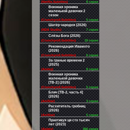
(Netflix.Subtitles)
8 серия
Военная хроника
маленькой девочки 2
сезон
(Crunchyroll.Subtitles)
5 серия
Шатёр чародея (2026)
(NDA Studio)
7 серия
Слёзы Бога (2026)
(Crunchyroll.Subtitles)
18 серия
Рекомендация Ивамото
(2026)
(Crunchyroll.Subtitles)
6 серия
За гранью времени 2
(2025)
(Animy)
8 серия
Военная хроника
маленькой девочки
[ТВ-2] (2026)
(Crunchyroll.Subtitles)
5 серия
Блич [ТВ-2, часть 4]
(2026)
(AniStar)
3 серия
Расхититель гробниц
(2026)
(AniStar)
5 серия
Практикуя ци сто тысяч
лет (2023)
(Animy)
366 серия