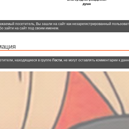
душа
ажаемый посетитель, Вы зашли на сайт как незарегистрированный пользова
бо зайти на сайт под своим именем.
мация
етители, находящиеся в группе
Гости
, не могут оставлять комментарии к дан