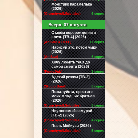
Монстрик Карамелька
(2026)
(Crunchyroll.Subtitles)
6 серия
Вчера, 07 августа
О моём перерождении в
слизь [ТВ-4] (2026)
(AniStar & DEEP)
17 серия
Нарисуй это, потом умри
(2026)
(AniStar)
6 серия
Хочу любить тебя до
самой смерти (2026)
(FumoDub)
5 серия
Адский режим [ТВ-2]
(2026)
(Studio Band)
6 серия
Пожалуйста, простите
моих младших братьев
(2026)
(Crunchyroll.Subtitles)
6 серия
Неуловимый самурай
[ТВ-2] (2026)
(Crunchyroll.Subtitles)
4 серия
Пыль Мёбиуса (2026)
(Crunchyroll.Subtitles)
5 серия