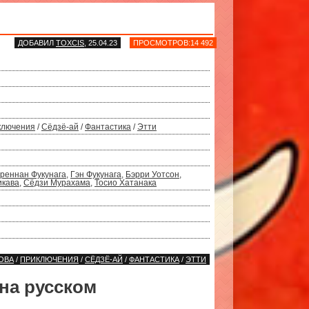
ДОБАВИЛ
TOXCIS
, 25.04.23
ПРОСМОТРОВ:14 492
ключения
/
Сёдзё-ай
/
Фантастика
/
Этти
реннан Фукунага
,
Гэн Фукунага
,
Бэрри Уотсон
,
икава
,
Сёдзи Мурахама
,
Тосио Хатанака
ОВА
/
ПРИКЛЮЧЕНИЯ
/
СЁДЗЁ-АЙ
/
ФАНТАСТИКА
/
ЭТТИ
на русском