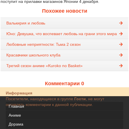
поступит на прилавки магазинов Японии 4 декабря.
Похожее новости
Валькирия и любовь
Юно: Девушка, что воспевает любовь на грани этого мира
Любовные неприятности: Тьма 2 сезон
Красавчики школьного клуба
Третий сезон аниме «Kuroko no Basket»
Комментарии 0
Информация
Посетители, находящиеся в группе
Гости
, не могут
оставлять комментарии к данной публикации.
Главная
Аниме
Дорама