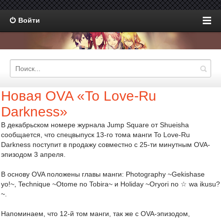
Войти
Новая OVA «To Love-Ru
Darkness»
В декабрьском номере журнала Jump Square от Shueisha
сообщается, что спецвыпуск 13-го тома манги To Love-Ru
Darkness поступит в продажу совместно с 25-ти минутным OVA-
эпизодом 3 апреля.
В основу OVA положены главы манги: Photography ~Gekishase
yo!~, Technique ~Otome no Tobira~ и Holiday ~Oryori no ☆ wa ikusu?
~.
Напоминаем, что 12-й том манги, так же с OVA-эпизодом,