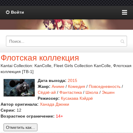
Войти
Флотская коллекция
Kantai Collection: KanColle, Fleet Girls Collection KanColle, Флотская
коллекция [ТВ-1]
Дата выхода:
2015
Жанр:
Аниме
/
Комедия
/
Повседневность
/
Сёдзё-ай
/
Фантастика
/
Школа
/
Экшен
Режиссер:
Кусакава Кэйдзё
Автор оригинала:
Ханада Дзюкки
Серии:
12
Возрастное ограничение:
14+
Отметить как...