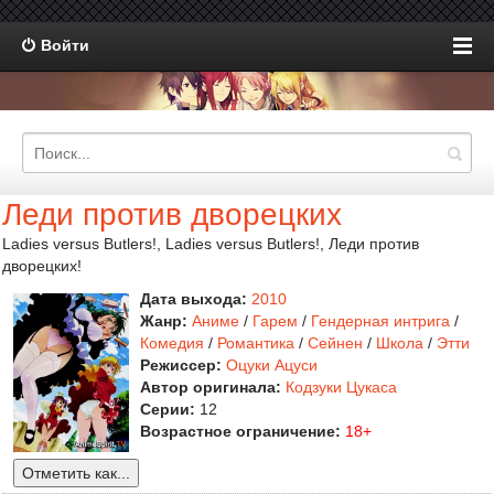
Войти
Леди против дворецких
Ladies versus Butlers!, Ladies versus Butlers!, Леди против
дворецких!
Дата выхода:
2010
Жанр:
Аниме
/
Гарем
/
Гендерная интрига
/
Комедия
/
Романтика
/
Сейнен
/
Школа
/
Этти
Режиссер:
Оцуки Ацуси
Автор оригинала:
Кодзуки Цукаса
Серии:
12
Возрастное ограничение:
18+
Отметить как...