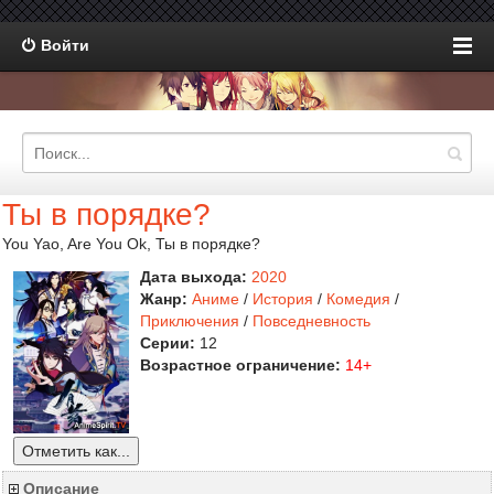
Войти
Ты в порядке?
You Yao, Are You Ok, Ты в порядке?
Дата выхода:
2020
Жанр:
Аниме
/
История
/
Комедия
/
Приключения
/
Повседневность
Серии:
12
Возрастное ограничение:
14+
Отметить как...
Описание