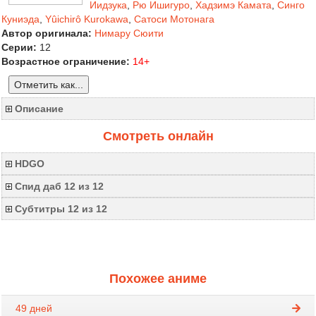
Иидзука
,
Рю Ишигуро
,
Хадзимэ Камата
,
Синго
Куниэда
,
Yûichirô Kurokawa
,
Сатоси Мотонага
Автор оригинала:
Нимару Сюити
Серии:
12
Возрастное ограничение:
14+
Отметить как...
Описание
Смотреть онлайн
HDGO
Спид даб 12 из 12
Субтитры 12 из 12
Похожее аниме
49 дней