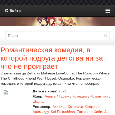
Войти
Романтическая комедия, в
которой подруга детства ни за
что не проиграет
Osananajimi ga Zettai ni Makenai LoveCome, The Romcom Where
The Childhood Friend Won't Lose!, Osamake, Романтическая
комедия, в которой подруга детства ни за что не проиграет
Дата выхода:
2021
Жанр:
Аниме
/
Гарем
/
Комедия
/
Романтика
/
Школа
Режиссер:
Акихиро Сотокава
,
Содзиро
Аримидзу
,
Kei Fukushima
,
Такахиро Хиби
,
Ая