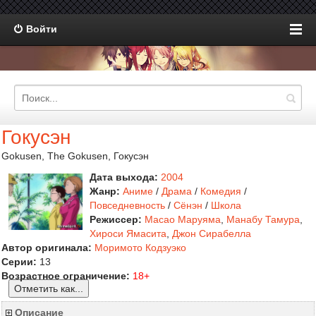
Войти
Гокусэн
Gokusen, The Gokusen, Гокусэн
Дата выхода:
2004
Жанр:
Аниме
/
Драма
/
Комедия
/
Повседневность
/
Сёнэн
/
Школа
Режиссер:
Масао Маруяма
,
Манабу Тамура
,
Хироси Ямасита
,
Джон Сирабелла
Автор оригинала:
Моримото Кодзуэко
Серии:
13
Возрастное ограничение:
18+
Отметить как...
Описание