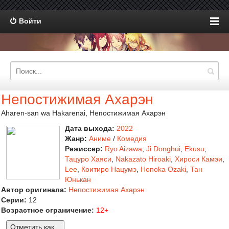
Войти
Непостижимая Ахарэн
Aharen-san wa Hakarenai, Непостижимая Ахарэн
Дата выхода:
2022
Жанр:
Аниме
/
Комедия
Режиссер:
Ryo Aizawa
,
Ji Donghui
,
Ekusu
,
Тацуро Хаяси
,
Nakazato Hiroaki
,
Хироси Камэи
,
Lee
,
Коитиро Нацумэ
,
Honoka Ozaki
,
Тан
Юнькан
Автор оригинала:
Непостижимая Ахарэн
Серии:
12
Возрастное ограничение:
12+
Отметить как...