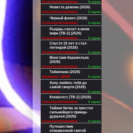
(Crunchyroll.Subtitles)
5 серия
Невеста демона (2026)
(Crunchyroll.Subtitles)
5 серия
Чёрный факел (2026)
(Crunchyroll.Subtitles)
5 серия
Рыцарь-скелет в ином
мире [ТВ-2] (2026)
(Crunchyroll.Subtitles)
5 серия
Спустя 10 лет я стал
легендой (2026)
(Crunchyroll.Subtitles)
5 серия
Монстрик Карамелька
(2026)
(Crunchyroll.Subtitles)
5 серия
Табакошка (2026)
(РуАниме / DEEP)
5 серия
Хочу любить тебя до
самой смерти (2026)
(FumoDub)
5 серия
Клеватесс [ТВ-2] (2026)
(Crunchyroll.Subtitles)
5 серия
Тайная битва за престол
сильнейшего принца-
дуралея (2026)
(Crunchyroll.Subtitles)
5 серия
Путешествие
отверженной святой