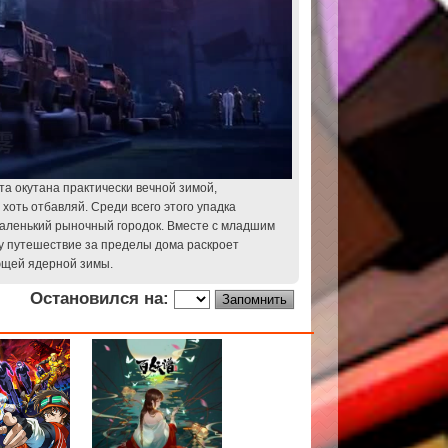
а окутана практически вечной зимой,
 хоть отбавляй. Среди всего этого упадка
аленький рыночный городок. Вместе с младшим
у путешествие за пределы дома раскроет
ющей ядерной зимы.
Остановился на: