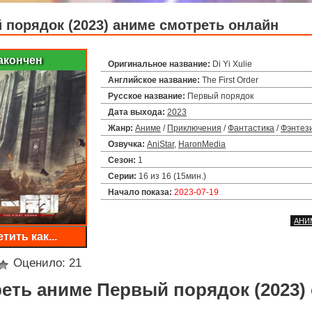
 порядок (2023) аниме смотреть онлайн
акончен
Оригинальное название:
Di Yi Xulie
Английское название:
The First Order
Русское название:
Первый порядок
Дата выхода:
2023
Жанр:
Аниме
/
Приключения
/
Фантастика
/
Фэнтез
Озвучка:
AniStar
,
HaronMedia
Сезон:
1
Серии:
16 из 16 (15мин.)
Начало показа:
2023-07-19
АНИ
тить как...
Оценило:
21
еть аниме Первый порядок (2023) 