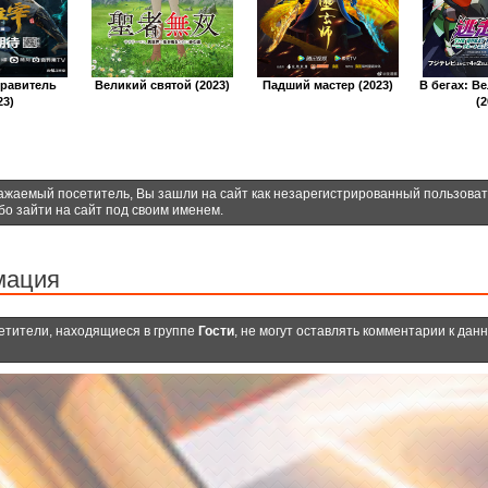
правитель
Великий святой (2023)
Падший мастер (2023)
В бегах: В
23)
(2
ажаемый посетитель, Вы зашли на сайт как незарегистрированный пользова
бо зайти на сайт под своим именем.
мация
етители, находящиеся в группе
Гости
, не могут оставлять комментарии к дан