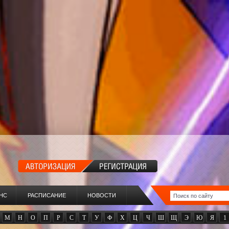
НС
РАСПИСАНИЕ
НОВОСТИ
М
Н
О
П
Р
С
Т
У
Ф
Х
Ц
Ч
Ш
Щ
Э
Ю
Я
1