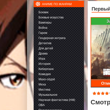
АНИМЕ ПО ЖАНРАМ
Первый
Боевик
Боевые искусства
З
Вампиры
Война
Гарем
Гендерная интрига
Детектив
Для детей
Драма
Игра
История
Киберпанк
Комедия
Махо-сёдзё
Отме
Меха
Мистика
Музыкальное
Научная фантастика (НФ)
Смотр
ОВА