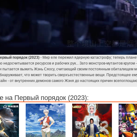
ервый порядок (2023)
- Мир еле пережил ядерную катастрофу; теперь планет
о недосчитывается ресурсов и рабочих рук... Зато монстров-мутантов кругом -
и пытается выжить Жэнь Сяосу, считающий своим постоянным обиталищем м
бнаруживает, что может творить сверхъестественные вещи. Предстоящее ем
тайн - от внутренних демонов самого Жэня до настоящих причин всепоглоща
 на Первый порядок (2023):