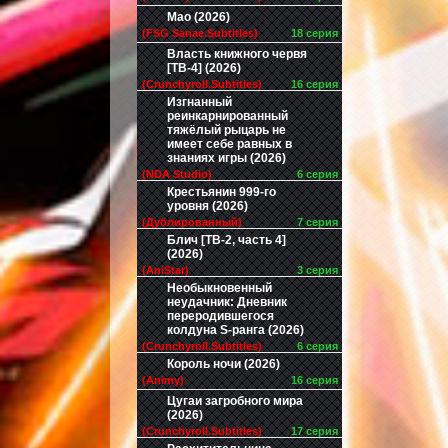
Мао (2026)
(FSG Sanae.Subtitles)
18 серия
Власть книжного червя
[ТВ-4] (2026)
(Crunchyroll.Subtitles)
16 серия
Изгнанный
реинкарнированный
тяжёлый рыцарь не
имеет себе равных в
знаниях игры (2026)
(NDA Studio)
6 серия
Крестьянин 999-го
уровня (2026)
(Дублированный)
7 серия
Блич [ТВ-2, часть 4]
(2026)
(AniStar)
3 серия
Необыкновенный
неудачник: Дневник
переродившегося
колдуна S-ранга (2026)
(Crunchyroll.Subtitles)
6 серия
Король ночи (2026)
(Animy)
16 серия
Цугаи загробного мира
(2026)
(Crunchyroll.Subtitles)
17 серия