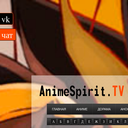
vk
чат
ГЛАВНАЯ
АНИМЕ
ДОРАМА
АНО
А
Б
В
Г
Д
Е
Ж
З
И
К
Л