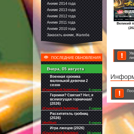
Аниме 2014 года
Аниме 2013 года
Аниме 2012 года
Аниме 2011 года
Великий 
(20
Аниме 2010 года
Заказать аниме, Жалоба
Ув
ПОСЛЕДНИЕ ОБНОВЛЕНИЯ
ли
Вчера, 05 августа
Инфор
Военная хроника
маленькой девочки 2
сезон
(Crunchyroll.Subtitles)
5 серия
Пос
Героиня? Святая? Нет, я
всемогущая горничная!
(2026)
(Crunchyroll.Subtitles)
7 серия
Расхититель гробниц
(2026)
(AniStar)
5 серия
Игра лжецов (2026)
(Crunchyroll.Subtitles)
18 серия