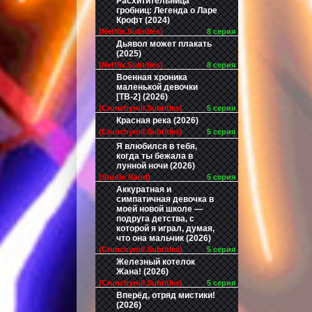
Расхитительница
гробниц: Легенда о Ларе
Крофт (2024)
(Netflix.Subtitles)
8 серия
Дьявол может плакать
(2025)
(Netflix.Subtitles)
8 серия
Военная хроника
маленькой девочки
[ТВ-2] (2026)
(Crunchyroll.Subtitles)
5 серия
Красная река (2026)
(Crunchyroll.Subtitles)
5 серия
Я влюбился в тебя,
когда ты бежала в
лунной ночи (2026)
(Studio Band)
5 серия
Аккуратная и
симпатичная девочка в
моей новой школе —
подруга детства, с
которой я играл, думая,
что она мальчик (2026)
(Crunchyroll.Subtitles)
5 серия
Железный котелок
Жана! (2026)
(Crunchyroll.Subtitles)
5 серия
Вперёд, отряд мистики!
(2026)