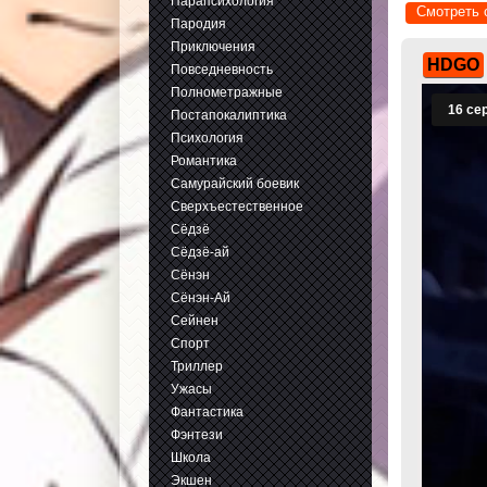
Парапсихология
Смотреть 
Пародия
Приключения
HDGO
Повседневность
Полнометражные
Постапокалиптика
Психология
Романтика
Самурайский боевик
Сверхъестественное
Сёдзё
Сёдзё-ай
Сёнэн
Сёнэн-Ай
Сейнен
Спорт
Триллер
Ужасы
Фантастика
Фэнтези
Школа
Экшен