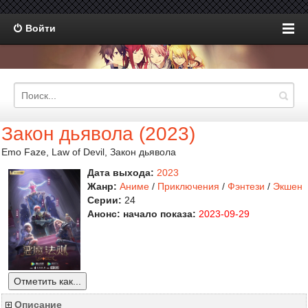
Войти
Закон дьявола (2023)
Emo Faze, Law of Devil, Закон дьявола
Дата выхода:
2023
Жанр:
Аниме
/
Приключения
/
Фэнтези
/
Экшен
Серии:
24
Анонс: начало показа:
2023-09-29
Отметить как...
Описание