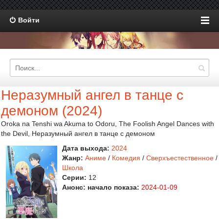
Войти
Неразумный ангел в танце с
демоном (2024)
Oroka na Tenshi wa Akuma to Odoru, The Foolish Angel Dances with
the Devil, Неразумный ангел в танце с демоном
Дата выхода:
2024
Жанр:
Аниме
/
Комедия
/
Сверхъестественное
/
Школа
Серии:
12
Анонс: начало показа:
2024-01-09