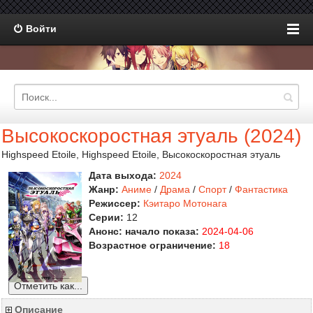
Войти
Высокоскоростная этуаль (2024)
Highspeed Etoile, Highspeed Etoile, Высокоскоростная этуаль
Дата выхода:
2024
Жанр:
Аниме
/
Драма
/
Спорт
/
Фантастика
Режиссер:
Кэитаро Мотонага
Серии:
12
Анонс: начало показа:
2024-04-06
Возрастное ограничение:
18
Отметить как...
Описание