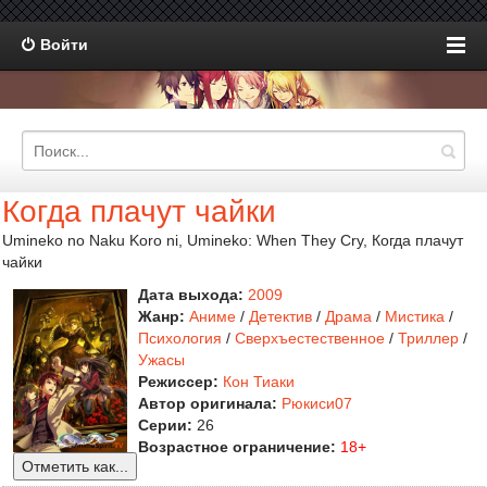
Войти
Когда плачут чайки
Umineko no Naku Koro ni, Umineko: When They Cry, Когда плачут
чайки
Дата выхода:
2009
Жанр:
Аниме
/
Детектив
/
Драма
/
Мистика
/
Психология
/
Сверхъестественное
/
Триллер
/
Ужасы
Режиссер:
Кон Тиаки
Автор оригинала:
Рюкиси07
Серии:
26
Возрастное ограничение:
18+
Отметить как...