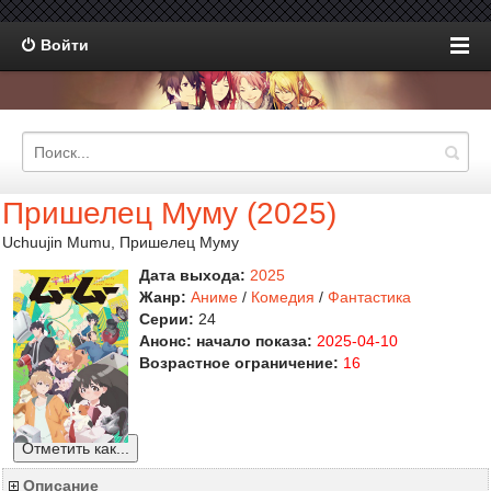
Войти
Пришелец Муму (2025)
Uchuujin Mumu, Пришелец Муму
Дата выхода:
2025
Жанр:
Аниме
/
Комедия
/
Фантастика
Серии:
24
Анонс: начало показа:
2025-04-10
Возрастное ограничение:
16
Отметить как...
Описание