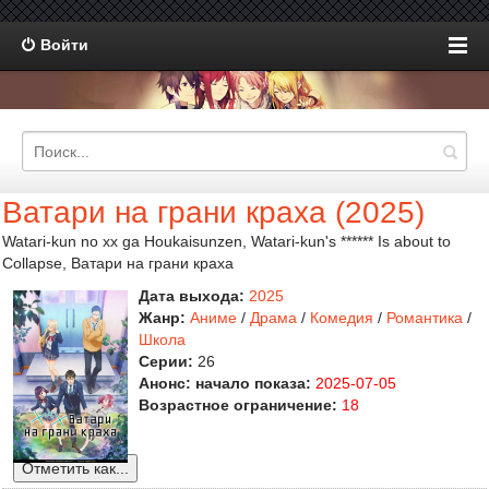
Войти
Ватари на грани краха (2025)
Watari-kun no xx ga Houkaisunzen, Watari-kun's ****** Is about to
Collapse, Ватари на грани краха
Дата выхода:
2025
Жанр:
Аниме
/
Драма
/
Комедия
/
Романтика
/
Школа
Серии:
26
Анонс: начало показа:
2025-07-05
Возрастное ограничение:
18
Отметить как...