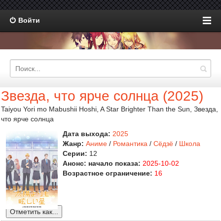
Войти
Звезда, что ярче солнца (2025)
Taiyou Yori mo Mabushii Hoshi, A Star Brighter Than the Sun, Звезда,
что ярче солнца
Дата выхода:
2025
Жанр:
Аниме
/
Романтика
/
Сёдзё
/
Школа
Серии:
12
Анонс: начало показа:
2025-10-02
Возрастное ограничение:
16
Отметить как...