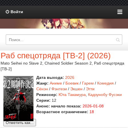
Войти
Раб спецотряда [ТВ-2] (2026)
Mato Seihei no Slave 2, Chained Soldier Season 2, Раб спецотряда
[ТВ-2]
Дата выхода:
2026
Жанр:
Аниме
/
Боевик
/
Гарем
/
Комедия
/
Сёнэн
/
Фэнтези
/
Экшен
/
Этти
Режиссер:
Юта Такамура
,
Кадзунобу Фусэки
Серии:
12
Анонс: начало показа:
2026-01-08
Возрастное ограничение:
18
Отметить как...