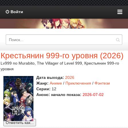
Войти
Крестьянин 999-го уровня (2026)
Lv999 no Murabito, The Villager of Level 999, Крестьянин 999-го
уровня
Дата выхода:
2026
Жанр:
Аниме
/
Приключения
/
Фэнтези
Серии:
12
Анонс: начало показа:
2026-07-02
Отметить как...