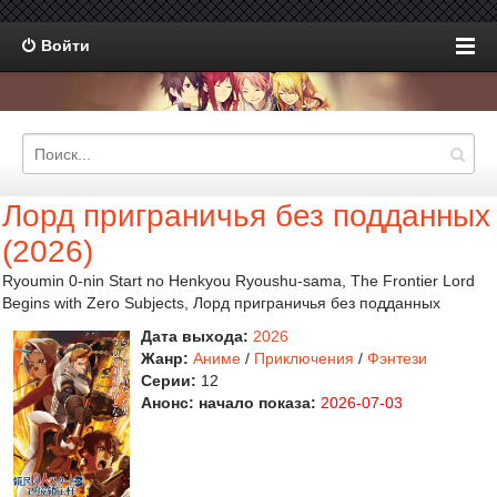
Войти
Лорд приграничья без подданных
(2026)
Ryoumin 0-nin Start no Henkyou Ryoushu-sama, The Frontier Lord
Begins with Zero Subjects, Лорд приграничья без подданных
Дата выхода:
2026
Жанр:
Аниме
/
Приключения
/
Фэнтези
Серии:
12
Анонс: начало показа:
2026-07-03