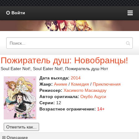
Войти
Пожиратель душ: Новобранцы!
Soul Eater Not!, Soul Eater Not!, Пожиратель душ Нот
Дата выхода:
2014
Жанр:
Аниме
/
Комедия
/
Приключения
Режиссер:
Хасимото Масакадзу
Автор оригинала:
Окубо Ацуси
Серии:
12
Возрастное ограничение:
14+
Отметить как...
Описание