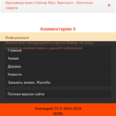
Красавица-воин Сейлор Мун: Кристалл - Апостолы
смерти
Комментарии 0
Информация
Посетители, находящиеся в группе
Гости
, не могут
оставлять комментарии к данной публикации.
Главная
Аниме
Дорама
Новости
Заказать аниме, Жалоба
Полная версия сайта
Animespirit.TV © 2014-2019
MOBI