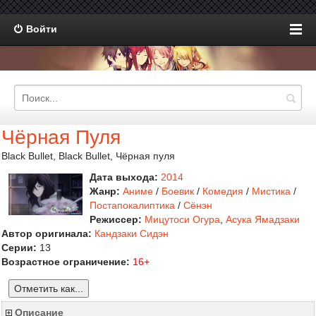
Войти
Чёрная Пуля
Black Bullet, Black Bullet, Чёрная пуля
Дата выхода:
2014
Жанр:
Аниме
/
Боевик
/
Комедия
/
Мистика
/
Постапокалиптика
/
Сёнэн
Режиссер:
Мицутоси Огура
,
Асука Ямадзаки
Автор оригинала:
Кандзаки Сидэн
Серии:
13
Возрастное ограничение:
16+
Отметить как...
Описание