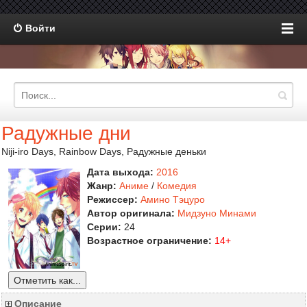
Войти
Радужные дни
Niji-iro Days, Rainbow Days, Радужные деньки
Дата выхода:
2016
Жанр:
Аниме
/
Комедия
Режиссер:
Амино Тэцуро
Автор оригинала:
Мидзуно Минами
Серии:
24
Возрастное ограничение:
14+
Отметить как...
Описание