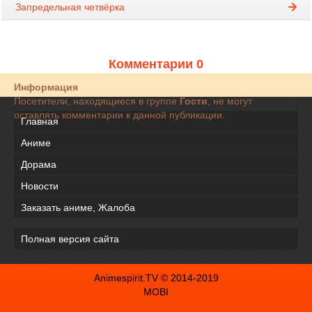
Запредельная четвёрка
Комментарии 0
Информация
Посетители, находящиеся в группе
Гости
, не могут
оставлять комментарии к данной публикации.
Главная
Аниме
Дорама
Новости
Заказать аниме, Жалоба
Полная версия сайта
Animespirit.TV © 2014-2019
MOBI