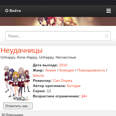
Войти
Неудачницы
Unhappy, Anne-Happy, Unhappy, Несчастные
Дата выхода:
2016
Жанр:
Аниме
/
Комедия
/
Повседневность
/
Школа
Режиссер:
Син Онума
Автор оригинала:
Котодзи
Серии:
12
Возрастное ограничение:
14+
Отметить как...
Описание