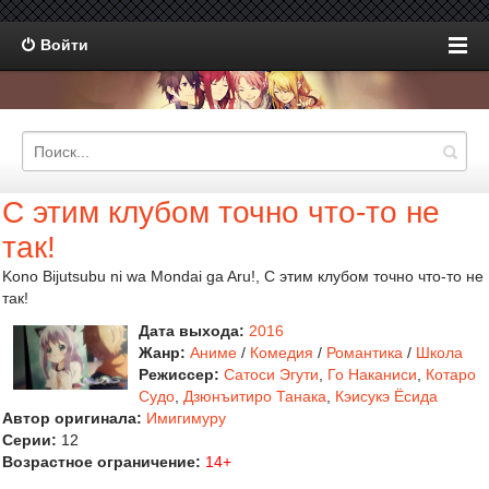
Войти
С этим клубом точно что-то не
так!
Kono Bijutsubu ni wa Mondai ga Aru!, С этим клубом точно что-то не
так!
Дата выхода:
2016
Жанр:
Аниме
/
Комедия
/
Романтика
/
Школа
Режиссер:
Сатоси Эгути
,
Го Наканиси
,
Котаро
Судо
,
Дзюнъитиро Танака
,
Кэисукэ Ёсида
Автор оригинала:
Имигимуру
Серии:
12
Возрастное ограничение:
14+