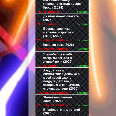
Расхитительница
гробниц: Легенда о Ларе
Крофт (2024)
(Netflix.Subtitles)
8 серия
Дьявол может плакать
(2025)
(Netflix.Subtitles)
8 серия
Военная хроника
маленькой девочки
[ТВ-2] (2026)
(Crunchyroll.Subtitles)
5 серия
Красная река (2026)
(Crunchyroll.Subtitles)
5 серия
Я влюбился в тебя,
когда ты бежала в
лунной ночи (2026)
(Studio Band)
5 серия
Аккуратная и
симпатичная девочка в
моей новой школе —
подруга детства, с
которой я играл, думая,
что она мальчик (2026)
(Crunchyroll.Subtitles)
5 серия
Железный котелок
Жана! (2026)
(Crunchyroll.Subtitles)
5 серия
Вперёд, отряд мистики!
(2026)