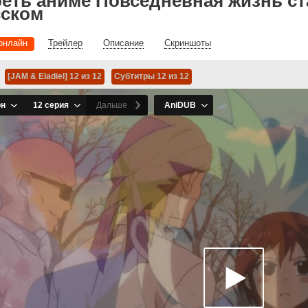
еть аниме Повседневная жизнь с
сском
онлайн
Трейлер
Описание
Скриншоты
[JAM & Eladiel] 12 из 12
Субтитры 12 из 12