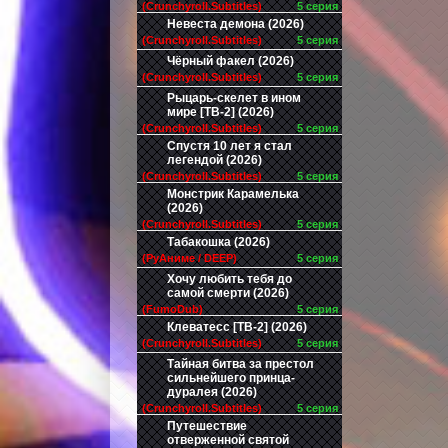
(Crunchyroll.Subtitles)
5 серия
Невеста демона (2026)
(Crunchyroll.Subtitles)
5 серия
Чёрный факел (2026)
(Crunchyroll.Subtitles)
5 серия
Рыцарь-скелет в ином
мире [ТВ-2] (2026)
(Crunchyroll.Subtitles)
5 серия
Спустя 10 лет я стал
легендой (2026)
(Crunchyroll.Subtitles)
5 серия
Монстрик Карамелька
(2026)
(Crunchyroll.Subtitles)
5 серия
Табакошка (2026)
(РуАниме / DEEP)
5 серия
Хочу любить тебя до
самой смерти (2026)
(FumoDub)
5 серия
Клеватесс [ТВ-2] (2026)
(Crunchyroll.Subtitles)
5 серия
Тайная битва за престол
сильнейшего принца-
дуралея (2026)
(Crunchyroll.Subtitles)
5 серия
Путешествие
отверженной святой