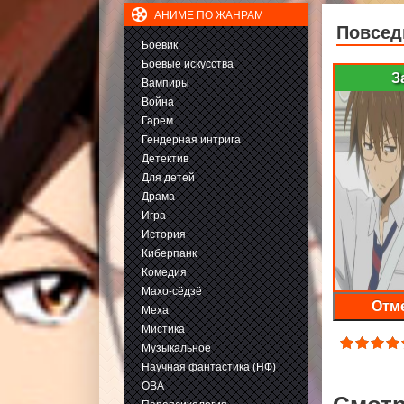
АНИМЕ ПО ЖАНРАМ
Повсед
Боевик
Боевые искусства
З
Вампиры
Война
Гарем
Гендерная интрига
Детектив
Для детей
Драма
Игра
История
Киберпанк
Комедия
Махо-сёдзё
Отме
Меха
Мистика
Музыкальное
Научная фантастика (НФ)
ОВА