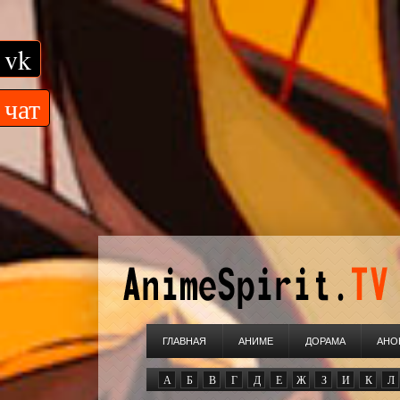
vk
чат
ГЛАВНАЯ
АНИМЕ
ДОРАМА
АНО
А
Б
В
Г
Д
Е
Ж
З
И
К
Л