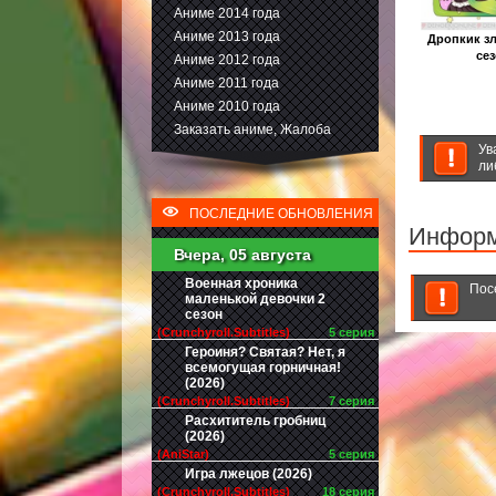
Аниме 2014 года
Аниме 2013 года
Дропкик зл
се
Аниме 2012 года
Аниме 2011 года
Аниме 2010 года
Заказать аниме, Жалоба
Ув
ли
ПОСЛЕДНИЕ ОБНОВЛЕНИЯ
Инфор
Вчера, 05 августа
Военная хроника
Пос
маленькой девочки 2
сезон
(Crunchyroll.Subtitles)
5 серия
Героиня? Святая? Нет, я
всемогущая горничная!
(2026)
(Crunchyroll.Subtitles)
7 серия
Расхититель гробниц
(2026)
(AniStar)
5 серия
Игра лжецов (2026)
(Crunchyroll.Subtitles)
18 серия