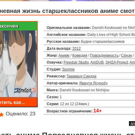
невная жизнь старшеклассников аниме смот
акончен
Оригинальное название:
Danshi Koukousei no Nich
Английское название:
Daily Lives of High School B
Русское название:
Будни старшеклассников
Дата выхода:
2012
Жанр:
Аниме
/
Комедия
/
Повседневность
/
Сёнэн
/
Озвучка:
Freedub Studio
,
AniDUB
,
SHIZA Project
,
Ani
Студия:
Sunrise
Режиссер:
Такамацу Синдзи
Автор оригинала:
Ямаути Ясунобу
Манга:
Danshi Koukousei no Nichijou
Сезон:
1
тить как...
Серии:
12 из 12 (24мин.)
14+
Возрастное ограничение:
Оценило:
23
А