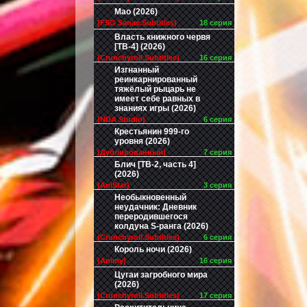
Мао (2026)
(FSG Sanae.Subtitles)
18 серия
Власть книжного червя
[ТВ-4] (2026)
(Crunchyroll.Subtitles)
16 серия
Изгнанный
реинкарнированный
тяжёлый рыцарь не
имеет себе равных в
знаниях игры (2026)
(NDA Studio)
6 серия
Крестьянин 999-го
уровня (2026)
(Дублированный)
7 серия
Блич [ТВ-2, часть 4]
(2026)
(AniStar)
3 серия
Необыкновенный
неудачник: Дневник
переродившегося
колдуна S-ранга (2026)
(Crunchyroll.Subtitles)
6 серия
Король ночи (2026)
(Animy)
16 серия
Цугаи загробного мира
(2026)
(Crunchyroll.Subtitles)
17 серия