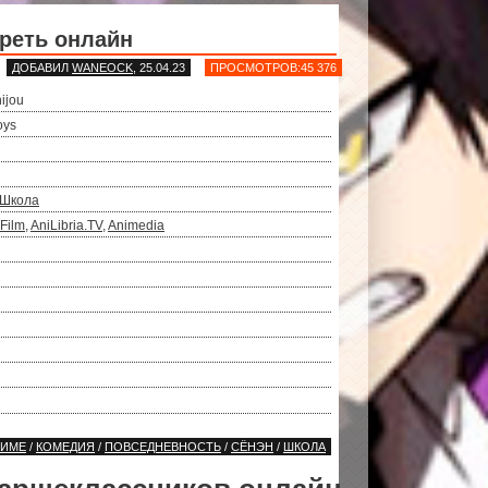
реть онлайн
ДОБАВИЛ
WANEOCK
, 25.04.23
ПРОСМОТРОВ:45 376
ijou
oys
Школа
Film
,
AniLibria.TV
,
Animedia
НИМЕ
/
КОМЕДИЯ
/
ПОВСЕДНЕВНОСТЬ
/
СЁНЭН
/
ШКОЛА