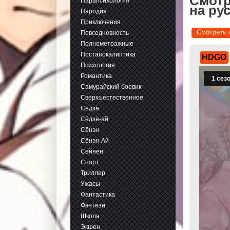
Смотр
Парапсихология
на ру
Пародия
Приключения
Смотреть 
Повседневность
Полнометражные
Постапокалиптика
HDGO
Психология
Романтика
Самурайский боевик
Сверхъестественное
Сёдзё
Сёдзё-ай
Сёнэн
Сёнэн-Ай
Сейнен
Спорт
Триллер
Ужасы
Фантастика
Фэнтези
Школа
Экшен