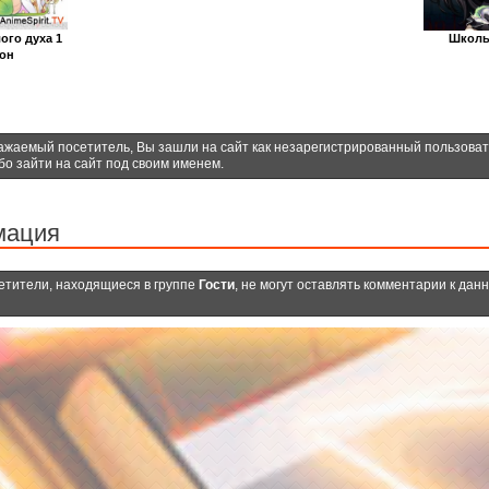
ого духа 1
Школь
зон
ажаемый посетитель, Вы зашли на сайт как незарегистрированный пользова
бо зайти на сайт под своим именем.
мация
етители, находящиеся в группе
Гости
, не могут оставлять комментарии к дан