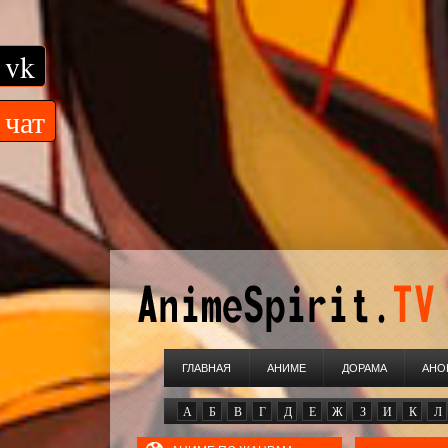
vk
чат
ГЛАВНАЯ
АНИМЕ
ДОРАМА
АНО
А
Б
В
Г
Д
Е
Ж
З
И
К
Л