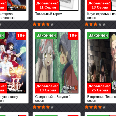
на:
Добавлена:
Добавлена:
ия
11 Серия
13 Серия
з отдела
Тотальный гарем
Клуб стрельбы из
веческого
сезон
ен
16+
Закончен
18+
Закончен
на:
Добавлена:
Добавлена:
ия
13 Серия
25 Серия
лную ставку
Созданный в Бездне 1
Вторжение Титано
зон
сезон
сезон