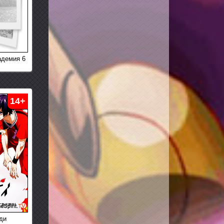
адемия 6
14+
ди