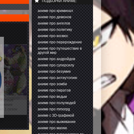
ПОДБОРКИ АНИМЕ:
аниме про криминал
аниме про демонов
аниме про ангелов
аниме про политику
аниме про космос
аниме про перерождение
аниме про путешествие в
другой мир
аниме про андройдов
аниме про суперсилу
аниме про безумие
аниме про антиутопию
аниме про зомби
аниме про пиратов
аниме про ведьм
роятные
аниме про полулюдей
лючения
аниме про mmorpg
о 1 сезон
аниме с 3D-графикой
аниме про выживание
аниме про магию