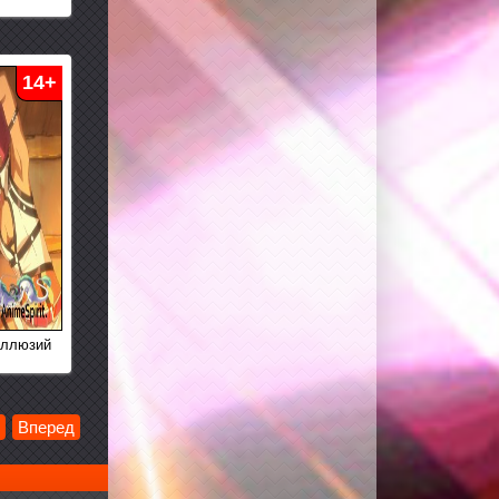
14+
иллюзий
Вперед