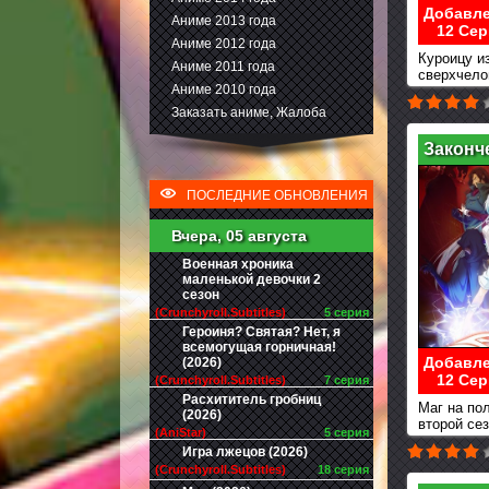
Добавле
Аниме 2013 года
12 Сер
Аниме 2012 года
Куроицу и
Аниме 2011 года
сверхчело
Аниме 2010 года
развития
Заказать аниме, Жалоба
Законч
ПОСЛЕДНИЕ ОБНОВЛЕНИЯ
Вчера, 05 августа
Военная хроника
маленькой девочки 2
сезон
(Crunchyroll.Subtitles)
5 серия
Героиня? Святая? Нет, я
всемогущая горничная!
Добавле
(2026)
12 Сер
(Crunchyroll.Subtitles)
7 серия
Расхититель гробниц
Маг на по
(2026)
второй се
(AniStar)
5 серия
Игра лжецов (2026)
(Crunchyroll.Subtitles)
18 серия