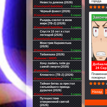
города
Невеста демона (2026)
(Crunchyroll.Subtitles)
5 серия
Чёрный факел (2026)
(Crunchyroll.Subtitles)
5 серия
Законч
Рыцарь-скелет в ином
мире [ТВ-2] (2026)
(Crunchyroll.Subtitles)
5 серия
Спустя 10 лет я стал
легендой (2026)
(Crunchyroll.Subtitles)
5 серия
Монстрик Карамелька
(2026)
(Crunchyroll.Subtitles)
5 серия
Табакошка (2026)
(РуАниме / DEEP)
5 серия
Хочу любить тебя до
Добавле
самой смерти (2026)
24 Сер
(FumoDub)
5 серия
Пламенная
Клеватесс [ТВ-2] (2026)
пожарных 
(Crunchyroll.Subtitles)
5 серия
Тайная битва за престол
сильнейшего принца-
дуралея (2026)
Назад
(Crunchyroll.Subtitles)
5 серия
Путешествие
отверженной святой
(2026)