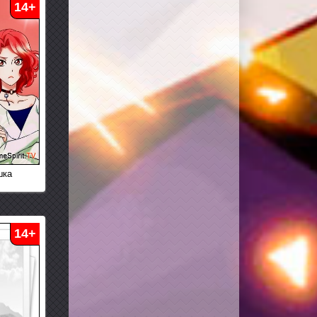
14+
шка
14+