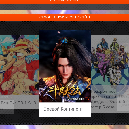
РЕКЛАМА НА САЙТЕ
САМОЕ ПОПУЛЯРНОЕ НА САЙТЕ
Невероятное
приключение
Неве
прик
ДжоДжо - Золотой
Ван-Пис ТВ-1 SUB
ДжоДж
ветер 5 сезон
Боевой Континент
ер