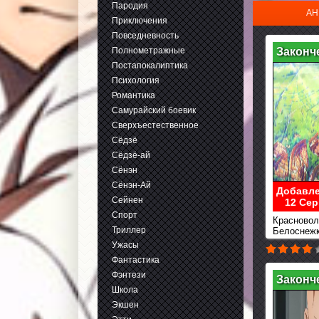
Пародия
AН
Приключения
Повседневность
Полнометражные
Законч
Постапокалиптика
Психология
Романтика
Самурайский боевик
Сверхъестественное
Сёдзё
Сёдзё-ай
Сёнэн
Сёнэн-Ай
Добавле
Сейнен
12 Сер
Спорт
Красновол
Триллер
Белоснеж
Ужасы
Фантастика
Фэнтези
Законч
Школа
Экшен