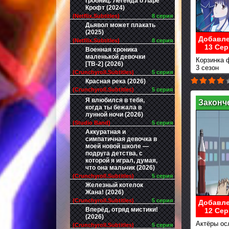
гробниц: Легенда о Ларе
Крофт (2024)
(Netflix.Subtitles)
8 серия
Дьявол может плакать
(2025)
Добавле
(Netflix.Subtitles)
8 серия
13 Сер
Военная хроника
маленькой девочки
Корзинка 
[ТВ-2] (2026)
3 сезон
(Crunchyroll.Subtitles)
5 серия
Красная река (2026)
(Crunchyroll.Subtitles)
5 серия
Я влюбился в тебя,
Законч
когда ты бежала в
лунной ночи (2026)
(Studio Band)
5 серия
Аккуратная и
симпатичная девочка в
моей новой школе —
подруга детства, с
которой я играл, думая,
что она мальчик (2026)
(Crunchyroll.Subtitles)
5 серия
Железный котелок
Жана! (2026)
(Crunchyroll.Subtitles)
5 серия
Добавле
Вперёд, отряд мистики!
12 Сер
(2026)
Актёры ос
(Crunchyroll.Subtitles)
5 серия