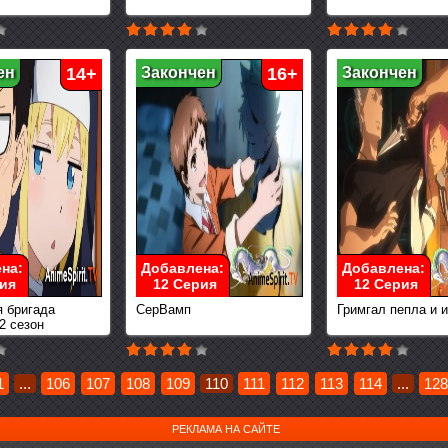
ен
14+
Закончен
16+
Закончен
на:
Добавлена:
Добавлена:
ия
12 Серия
12 Серия
 бригада
СерВамп
Гримгал пепла и 
2 сезон
1
...
106
107
108
109
110
111
112
113
114
...
128
РЕКЛАМА НА САЙТЕ