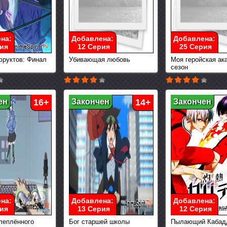
на:
Добавлена:
Добавлена:
ия
12 Серия
25 Серия
фруктов: Финал
Убивающая любовь
Моя геройская ак
сезон
ен
16+
Закончен
14+
Закончен
на:
Добавлена:
Добавлена:
ия
13 Серия
12 Серия
леплённого
Бог старшей школы
Пылающий Кабад