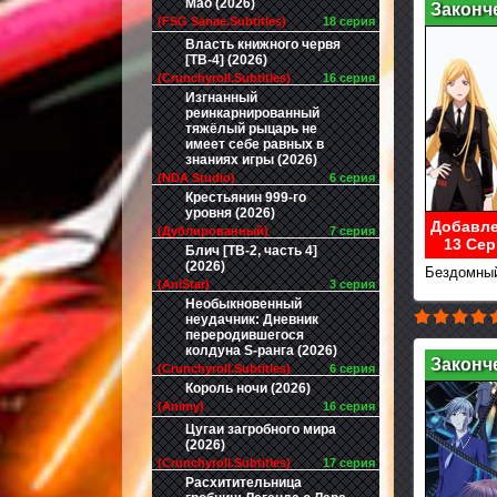
Мао (2026)
Законч
(FSG Sanae.Subtitles)
18 серия
Власть книжного червя
[ТВ-4] (2026)
(Crunchyroll.Subtitles)
16 серия
Изгнанный
реинкарнированный
тяжёлый рыцарь не
имеет себе равных в
знаниях игры (2026)
(NDA Studio)
6 серия
Крестьянин 999-го
уровня (2026)
Добавле
(Дублированный)
7 серия
13 Сер
Блич [ТВ-2, часть 4]
(2026)
Бездомный
(AniStar)
3 серия
Необыкновенный
неудачник: Дневник
переродившегося
колдуна S-ранга (2026)
Законч
(Crunchyroll.Subtitles)
6 серия
Король ночи (2026)
(Animy)
16 серия
Цугаи загробного мира
(2026)
(Crunchyroll.Subtitles)
17 серия
Расхитительница