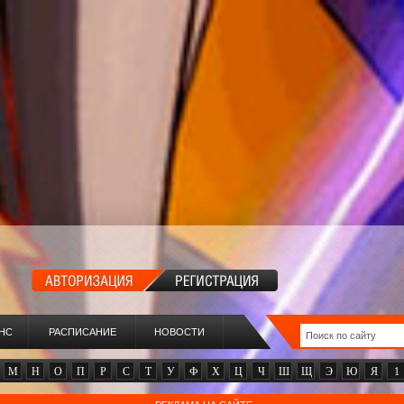
НС
РАСПИСАНИЕ
НОВОСТИ
М
Н
О
П
Р
С
Т
У
Ф
Х
Ц
Ч
Ш
Щ
Э
Ю
Я
1