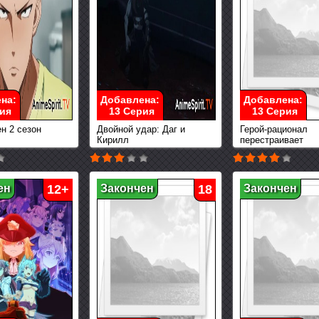
на:
Добавлена:
Добавлена:
ия
13 Серия
13 Серия
н 2 сезон
Двойной удар: Даг и
Герой-рационал
Кирилл
перестраивает
королевство
ен
12+
Закончен
18
Закончен