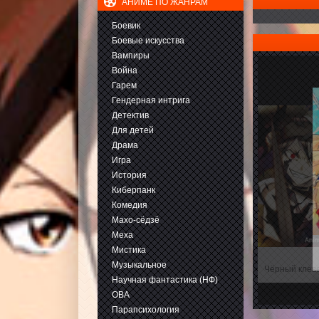
АНИМЕ ПО ЖАНРАМ
Боевик
Боевые искусства
Вампиры
Война
Гарем
Гендерная интрига
Детектив
Для детей
Драма
Игра
История
Киберпанк
Комедия
Махо-сёдзё
Меха
Мистика
Музыкальное
Чёрный клев
Научная фантастика (НФ)
ОВА
Парапсихология