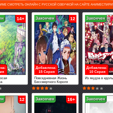
ИМЕ СМОТРЕТЬ ОНЛАЙН С РУССКОЙ ОЗВУЧКОЙ НА САЙТЕ АНИМЕСПИРИТ
ен
14+
Закончен
12
Закончен
на:
Добавлена:
Добавлена:
ия
15 Серия
10 Серия
осая
Повседневная Жизнь
Из якудза в идол
ка
Бессмертного Короля
ен
12
Закончен
16+
Закончен