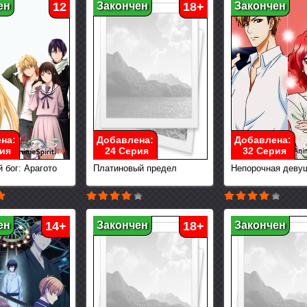
ен
12
Закончен
18+
Закончен
на:
Добавлена:
Добавлена:
ия
24 Серия
32 Серия
 бог: Арагото
Платиновый предел
Непорочная деву
ен
14+
Закончен
18+
Закончен