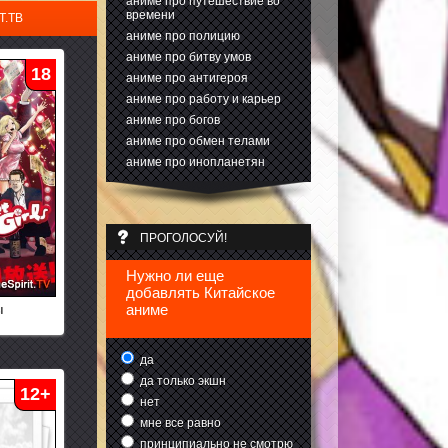
аниме про путешествие во
времени
.ТВ
аниме про полицию
аниме про битву умов
18
аниме про антигероя
аниме про работу и карьер
аниме про богов
аниме про обмен телами
аниме про инопланетян
ПРОГОЛОСУЙ!
Нужно ли еще
добавлять Китайское
аниме
ы
да
да только экшн
12+
нет
мне все равно
принципиально не смотрю