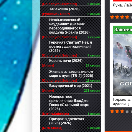
(Crunchyroll.Subtitles)
5 серия
Луна, Лай
Табакошка (2026)
(РуАниме / DEEP)
6 серия
Необыкновенный
неудачник: Дневник
переродившегося
Законч
колдуна S-ранга (2026)
(Crunchyroll.Subtitles)
7 серия
Героиня? Святая? Нет, я
всемогущая горничная!
(2026)
(Crunchyroll.Subtitles)
7 серия
Король ночи (2026)
(Animy)
17 серия
Жизнь в альтернативном
мире с нуля [ТВ-4] (2026)
(Crunchyroll.Subtitles)
11 серия
Безупречный мир (2021)
(Animy)
281 серия
Невероятное
Годзилла:
приключение ДжоДжо:
чудовищ
Гонка «Стальной шар»
(2026)
(Netflix.Subtitles)
1 серия
Призрак в доспехах
(2026) (2026)
(NDA Studio)
5 серия