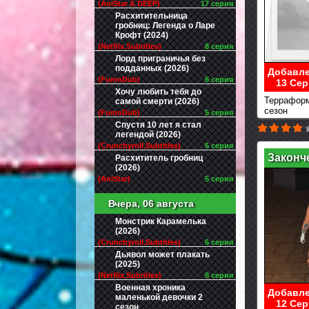
(AniStar & DEEP)
17 серия
Расхитительница
гробниц: Легенда о Ларе
Крофт (2024)
(Netflix.Subtitles)
8 серия
Лорд приграничья без
подданных (2026)
Добавле
(FumoDub)
6 серия
13 Сер
Хочу любить тебя до
Терраформ
самой смерти (2026)
сезон
(FumoDub)
5 серия
Спустя 10 лет я стал
легендой (2026)
(Crunchyroll.Subtitles)
6 серия
Законч
Расхититель гробниц
(2026)
(AniStar)
5 серия
Вчера, 06 августа
Монстрик Карамелька
(2026)
(Crunchyroll.Subtitles)
6 серия
Дьявол может плакать
(2025)
(Netflix.Subtitles)
8 серия
Военная хроника
Добавле
маленькой девочки 2
12 Сер
сезон