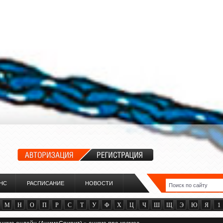
НС
РАСПИСАНИЕ
НОВОСТИ
М
Н
О
П
Р
С
Т
У
Ф
Х
Ц
Ч
Ш
Щ
Э
Ю
Я
1