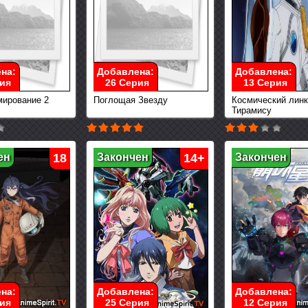
на:
Добавлена:
Добавлена:
ия
26 Серия
13 Серия
ирование 2
Поглощая Звезду
Космический лин
Тирамису
ен
18
Закончен
14+
Закончен
на:
Добавлена:
Добавлена:
ия
25 Серия
12 Серия