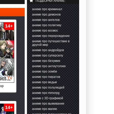
ПОДБОРКИ АНИМЕ:
аниме про криминал
аниме про демонов
аниме про ангелов
14+
аниме про политику
аниме про космос
аниме про перерождение
аниме про путешествие в
другой мир
аниме про андройдов
аниме про суперсилу
аниме про безумие
аниме про антиутопию
аниме про зомби
аниме про пиратов
аниме про ведьм
кор
аниме про полулюдей
аниме про mmorpg
аниме с 3D-графикой
аниме про выживание
14+
аниме про магию