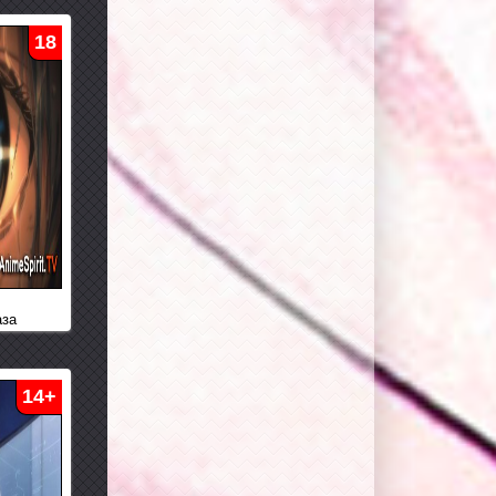
18
аза
14+