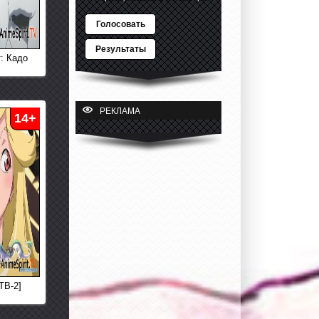
Голосовать
Результаты
: Кадо
РЕКЛАМА
14+
ТВ-2]