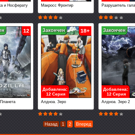
ка и Носферату
Макросс Фронтир
Разрушитель гала
ен
12
Закончен
18+
Закончен
Добавлена:
Добавлена:
12 Серия
12 Серия
 Планета
Алдноа. Зеро
Алдноа. Зеро 2
Назад
1
2
Вперед