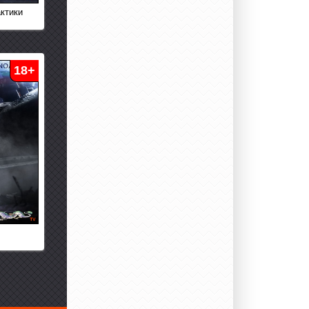
ктики
18+