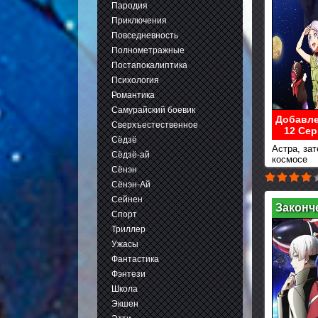
Пародия
Приключения
Повседневность
Полнометражные
Постапокалиптика
Психология
Романтика
Самурайский боевик
Добавле
Сверхъестественное
12 Сер
Сёдзё
Астра, зат
Сёдзё-ай
космосе
Сёнэн
Сёнэн-Ай
Сейнен
Законч
Спорт
Триллер
Ужасы
Фантастика
Фэнтези
Школа
Экшен