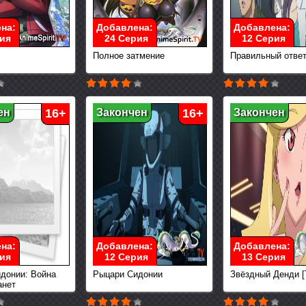
на:
Добавлена:
Добавлена:
ия
24 Серия
12 Серия
Полное затмение
Правильный ответ
ен
16+
Закончен
16+
Закончен
на:
Добавлена:
Добавлена:
ия
12 Серия
13 Серия
донии: Война
Рыцари Сидонии
Звёздный Денди [
анет