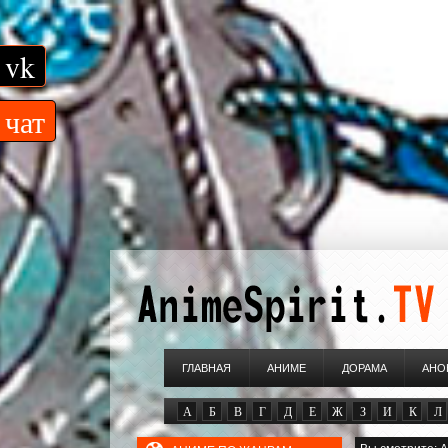
vk
чат
ГЛАВНАЯ
АНИМЕ
ДОРАМА
АНО
А
Б
В
Г
Д
Е
Ж
З
И
К
Л