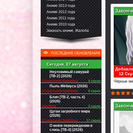
Аниме 2013 года
Законч
Аниме 2012 года
Аниме 2011 года
Аниме 2010 года
Заказать аниме, Жалоба
ПОСЛЕДНИЕ ОБНОВЛЕНИЯ
Сегодня, 07 августа
Добавле
Неуловимый самурай
12 Сер
[ТВ-2] (2026)
(Crunchyroll.Subtitles)
4 серия
Чёрные ме
Пыль Мёбиуса (2026)
(Crunchyroll.Subtitles)
5 серия
Блич [ТВ-2, часть 4]
(2026)
Законч
(AniStar)
3 серия
Цугаи загробного мира
(2026)
(Crunchyroll.Subtitles)
17 серия
О моём перерождении в
слизь [ТВ-4] (2026)