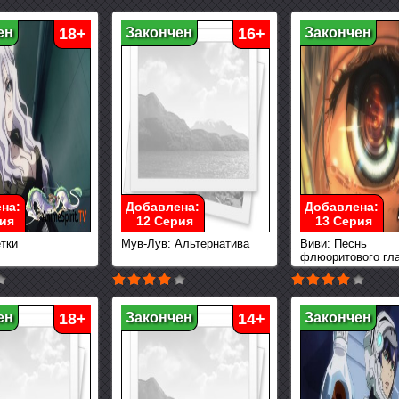
ен
18+
Закончен
16+
Закончен
на:
Добавлена:
Добавлена:
ия
12 Серия
13 Серия
тки
Мув-Лув: Альтернатива
Виви: Песнь
флюоритового гл
ен
18+
Закончен
14+
Закончен