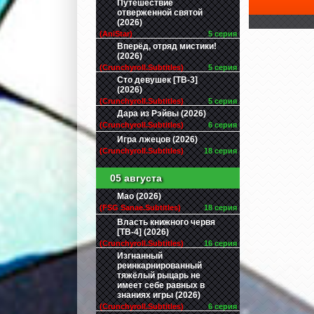
Путешествие
отверженной святой
(2026)
(AniStar)
5 серия
Вперёд, отряд мистики!
(2026)
(Crunchyroll.Subtitles)
5 серия
Сто девушек [ТВ-3]
(2026)
(Crunchyroll.Subtitles)
5 серия
Дара из Рэйвы (2026)
(Crunchyroll.Subtitles)
6 серия
Игра лжецов (2026)
(Crunchyroll.Subtitles)
18 серия
05 августа
Мао (2026)
(FSG Sanae.Subtitles)
18 серия
Власть книжного червя
[ТВ-4] (2026)
(Crunchyroll.Subtitles)
16 серия
Изгнанный
реинкарнированный
тяжёлый рыцарь не
имеет себе равных в
знаниях игры (2026)
(Crunchyroll.Subtitles)
6 серия