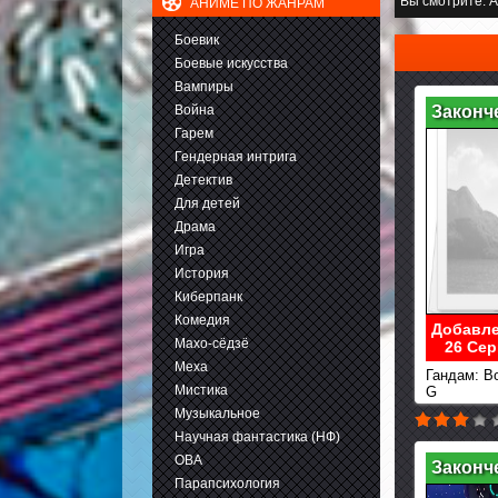
Вы смотрите:
А
АНИМЕ ПО ЖАНРАМ
Боевик
Боевые искусства
Вампиры
Война
Законч
Гарем
Гендерная интрига
Детектив
Для детей
Драма
Игра
История
Киберпанк
Комедия
Добавле
Махо-сёдзё
26 Сер
Меха
Гандам: В
Мистика
G
Музыкальное
Научная фантастика (НФ)
ОВА
Законч
Парапсихология