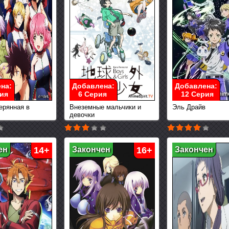
на:
Добавлена:
Добавлена:
ия
6 Серия
12 Серия
ерянная в
Внеземные мальчики и
Эль Драйв
девочки
ен
14+
Закончен
16+
Закончен