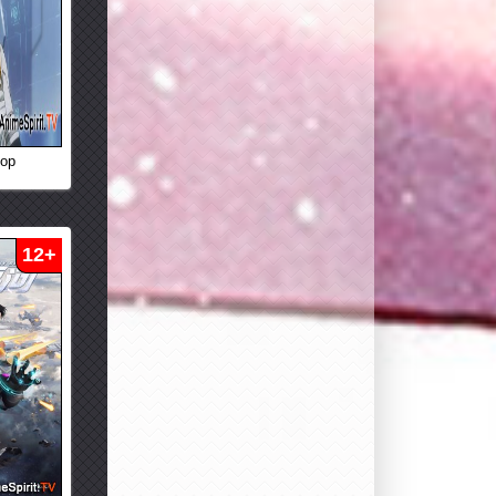
кор
12+