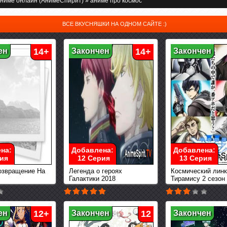
ниме онлайн (АнимеСпирит)
» аниме про космос
ВСЕ ВКУСНЯШКИ НА ОДНОМ САЙТЕ :)
ен
14+
Закончен
14+
Закончен
на:
Добавлена:
Добавлена:
ия
12 Серия
13 Серия
озвращение На
Легенда о героях
Космический лин
Галактики 2018
Тирамису 2 сезон
ен
12+
Закончен
12
Закончен