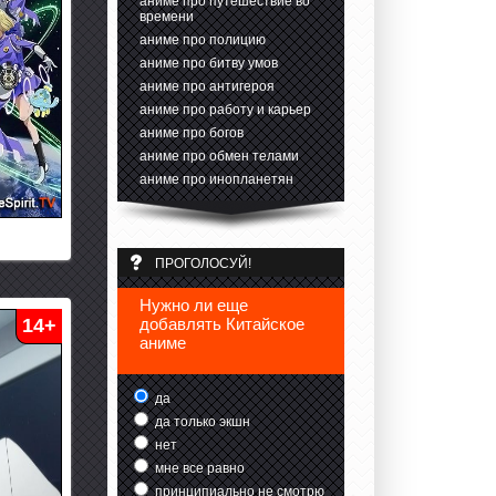
аниме про путешествие во
времени
аниме про полицию
аниме про битву умов
аниме про антигероя
аниме про работу и карьер
аниме про богов
аниме про обмен телами
аниме про инопланетян
ПРОГОЛОСУЙ!
Нужно ли еще
14+
добавлять Китайское
аниме
да
да только экшн
нет
мне все равно
принципиально не смотрю