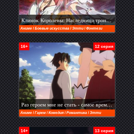
Клинок Королевы: Наследница трона 2 сезон
Аниме
/
Боевые искусства
/
Этти
/
Фэнтези
16+
12 серия
Раз героем мне не стать - самое время работу искать!
Аниме
/
Гарем
/
Комедия
/
Романтика
/
Этти
14+
13 серия