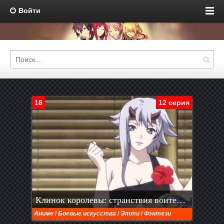
Войти
18
12 серия
Клинок королевы: странствия воительниц
Аниме
/
Боевые искусства
/
Этти
/
Фэнтези