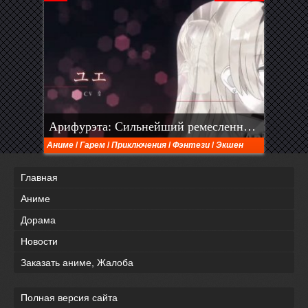
Арифурэта: Сильнейший ремесленник в мире
Аниме
/
Гарем
/
Приключения
/
Фэнтези
/
Экшен
Главная
Аниме
Дорама
Новости
Заказать аниме, Жалоба
Полная версия сайта