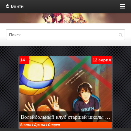
Войти
14+
12 серия
Волейбольный клуб старшей школы Сэйин
Аниме
/
Драма
/
Спорт