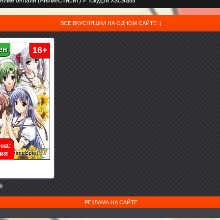
ниме онлайн (АнимеСпирит)
» Токудзи Хасэгава
ВСЕ ВКУСНЯШКИ НА ОДНОМ САЙТЕ :)
ен
16+
на:
ия
РЕКЛАМА НА САЙТЕ