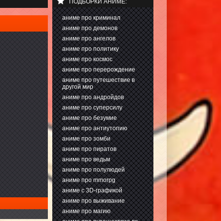
ПОДБОРКИ АНИМЕ:
аниме про криминал
аниме про демонов
аниме про ангелов
аниме про политику
аниме про космос
аниме про перерождение
аниме про путешествие в
другой мир
аниме про андройдов
аниме про суперсилу
аниме про безумие
аниме про антиутопию
аниме про зомби
аниме про пиратов
аниме про ведьм
аниме про полулюдей
аниме про mmorpg
аниме с 3D-графикой
аниме про выживание
аниме про магию