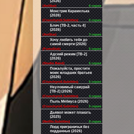
(2026)
(AniStar)
6 серия
Монстрик Карамелька
(2026)
(Crunchyroll.Subtitles)
6 серия
Блич [ТВ-2, часть 4]
(2026)
(AniStar)
3 серия
Хочу любить тебя до
самой смерти (2026)
(FumoDub)
5 серия
Адский режим [ТВ-2]
(2026)
(Studio Band)
6 серия
Пожалуйста, простите
моих младших братьев
(2026)
(Crunchyroll.Subtitles)
6 серия
Неуловимый самурай
[ТВ-2] (2026)
(Crunchyroll.Subtitles)
4 серия
Пыль Мёбиуса (2026)
(Crunchyroll.Subtitles)
5 серия
Дьявол может плакать
(2025)
(Netflix.Subtitles)
8 серия
Лорд приграничья без
подданных (2026)