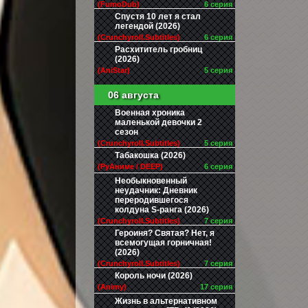
(FumoDub)
6 серия
Спустя 10 лет я стал
легендой (2026)
(Crunchyroll.Subtitles)
6 серия
Расхититель гробниц
(2026)
(AniStar)
5 серия
06 августа
Военная хроника
маленькой девочки 2
сезон
(Crunchyroll.Subtitles)
5 серия
Табакошка (2026)
(РуАниме / DEEP)
6 серия
Необыкновенный
неудачник: Дневник
переродившегося
колдуна S-ранга (2026)
(Crunchyroll.Subtitles)
7 серия
Героиня? Святая? Нет, я
всемогущая горничная!
(2026)
(Crunchyroll.Subtitles)
7 серия
Король ночи (2026)
(Animy)
17 серия
Жизнь в альтернативном