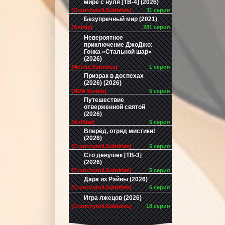
мире с нуля [ТВ-4] (2026)
(Crunchyroll.Subtitles)
11 серия
Безупречный мир (2021)
(Animy)
281 серия
Невероятное
приключение ДжоДжо:
Гонка «Стальной шар»
(2026)
(Netflix.Subtitles)
1 серия
Призрак в доспехах
(2026) (2026)
(NDA Studio)
5 серия
Путешествие
отверженной святой
(2026)
(AniStar)
5 серия
Вперёд, отряд мистики!
(2026)
(Crunchyroll.Subtitles)
5 серия
Сто девушек [ТВ-3]
(2026)
(Crunchyroll.Subtitles)
5 серия
Дара из Рэйвы (2026)
(Crunchyroll.Subtitles)
6 серия
Игра лжецов (2026)
(Crunchyroll.Subtitles)
18 серия