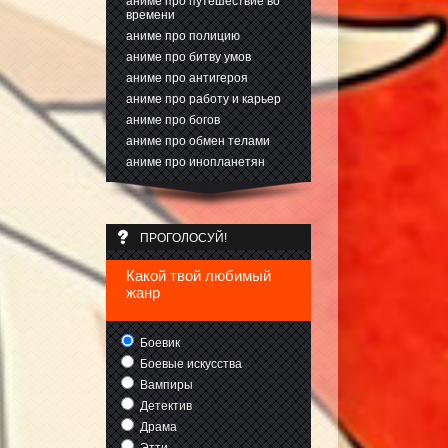
аниме про путешествие во
времени
аниме про полицию
аниме про битву умов
аниме про антигероя
аниме про работу и карьер
аниме про богов
аниме про обмен телами
аниме про инопланетян
ПРОГОЛОСУЙ!
Какой твой любимый
жанр
Боевик
Боевые искусства
Вампиры
Детектив
Драма