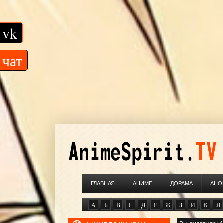
vk
чат
ГЛАВНАЯ
АНИМЕ
ДОРАМА
АНО
А
Б
В
Г
Д
Е
Ж
З
И
К
Л