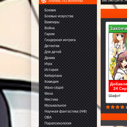
Вы смотрите:
А
АНИМЕ ПО ЖАНРАМ
Боевик
Боевые искусства
Вампиры
Война
Законч
Гарем
Гендерная интрига
Детектив
Для детей
Драма
Игра
История
Киберпанк
Комедия
Добавле
Махо-сёдзё
24 Сер
Меха
Шафл!
Мистика
Музыкальное
Научная фантастика (НФ)
ОВА
Парапсихология