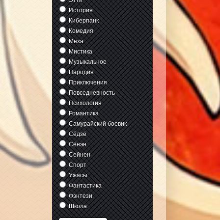
Этти
История
Киберпанк
Комедия
Меха
Мистика
Музыкальное
Пародия
Приключения
Повседневность
Психология
Романтика
Самурайский боевик
Сёдзё
Сёнэн
Сейнен
Спорт
Ужасы
Фантастика
Фэнтези
Школа