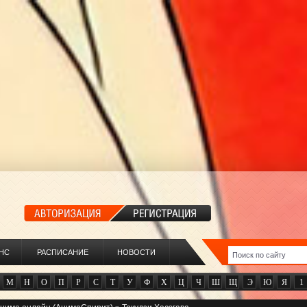
НС
РАСПИСАНИЕ
НОВОСТИ
М
Н
О
П
Р
С
Т
У
Ф
Х
Ц
Ч
Ш
Щ
Э
Ю
Я
1