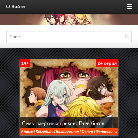
Войти
14+
24 серия
Семь смертных грехов: Гнев богов
Аниме
/
Комедия
/
Приключения
/
Сёнэн
/
Фэнтези
/
Этти