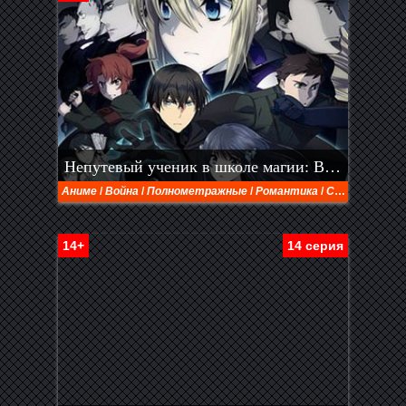
Непутевый ученик в школе магии: Взывающая к звёздам (фильм)
Аниме
/
Война
/
Полнометражные
/
Романтика
/
Сверхъестественное
14+
14 серия