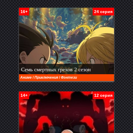
16+
24 серия
Семь смертных грехов 2 сезон
Аниме
/
Приключения
/
Фэнтези
14+
12 серия