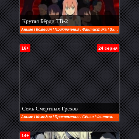
Крутая Бёрди ТВ-2
Аниме
/
Комедия
/
Приключения
/
Фантастика
/
Экшен
16+
24 серия
Семь Смертных Грехов
Аниме
/
Комедия
/
Приключения
/
Сёнэн
/
Фэнтези
/
Экшен
14+