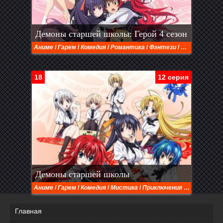
Демоны старшей школы: Герой 4 сезон
Аниме
/
Гарем
/
Комедия
/
Романтика
/
Фэнтези
/
Школа
/
Экше
18
12 серия
Демоны старшей школы
Аниме
/
Гарем
/
Комедия
/
Мистика
/
Приключения
/
Этти
Главная