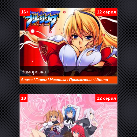
16+
12 серия
Заморозка
Аниме
/
Гарем
/
Мистика
/
Приключения
/
Этти
18
12 серия