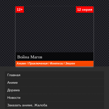
12+
12 серия
Война Магов
Аниме
/
Приключения
/
Фэнтези
/
Экшен
Главная
Аниме
Дорама
Новости
Заказать аниме, Жалоба