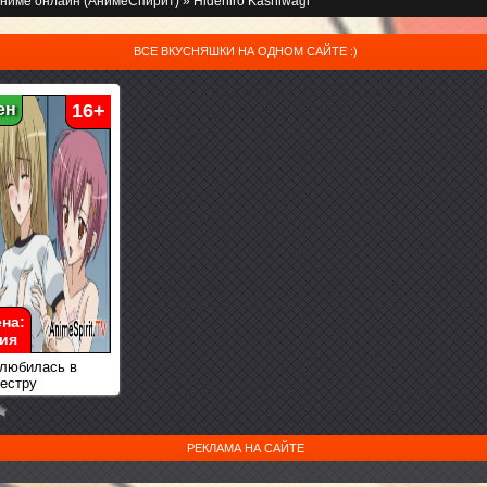
ниме онлайн (АнимеСпирит)
» Hidehiro Kashiwagi
ВСЕ ВКУСНЯШКИ НА ОДНОМ САЙТЕ :)
ен
16+
на:
ия
любилась в
естру
РЕКЛАМА НА САЙТЕ