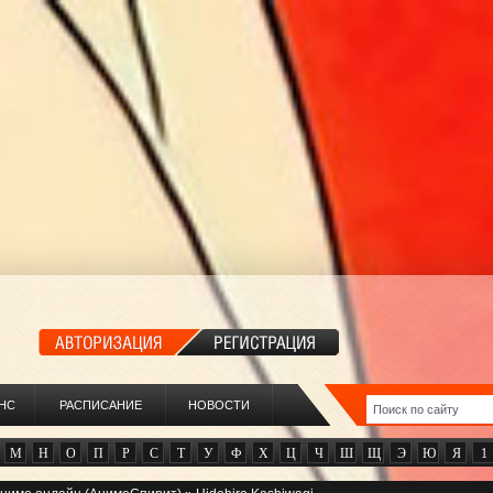
НС
РАСПИСАНИЕ
НОВОСТИ
М
Н
О
П
Р
С
Т
У
Ф
Х
Ц
Ч
Ш
Щ
Э
Ю
Я
1