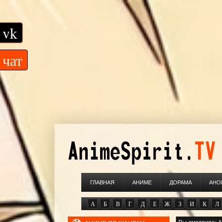
vk
чат
ГЛАВНАЯ
АНИМЕ
ДОРАМА
АНО
А
Б
В
Г
Д
Е
Ж
З
И
К
Л