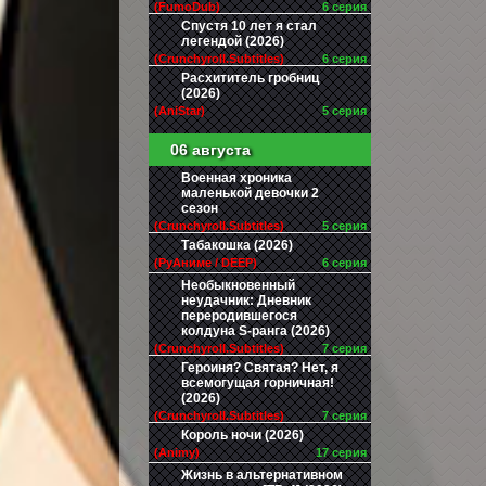
(FumoDub)
6 серия
Спустя 10 лет я стал
легендой (2026)
(Crunchyroll.Subtitles)
6 серия
Расхититель гробниц
(2026)
(AniStar)
5 серия
06 августа
Военная хроника
маленькой девочки 2
сезон
(Crunchyroll.Subtitles)
5 серия
Табакошка (2026)
(РуАниме / DEEP)
6 серия
Необыкновенный
неудачник: Дневник
переродившегося
колдуна S-ранга (2026)
(Crunchyroll.Subtitles)
7 серия
Героиня? Святая? Нет, я
всемогущая горничная!
(2026)
(Crunchyroll.Subtitles)
7 серия
Король ночи (2026)
(Animy)
17 серия
Жизнь в альтернативном