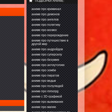
ПОДБОРКИ АНИМЕ:
аниме про криминал
аниме про демонов
аниме про ангелов
аниме про политику
аниме про космос
аниме про перерождение
аниме про путешествие в
другой мир
аниме про андройдов
аниме про суперсилу
аниме про безумие
аниме про антиутопию
аниме про зомби
аниме про пиратов
аниме про ведьм
аниме про полулюдей
аниме про mmorpg
аниме с 3D-графикой
аниме про выживание
аниме про магию