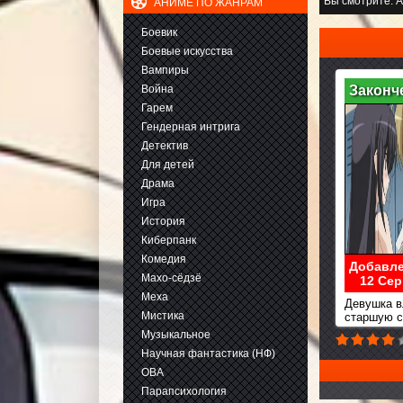
Вы смотрите:
А
АНИМЕ ПО ЖАНРАМ
Боевик
Боевые искусства
Вампиры
Война
Законч
Гарем
Гендерная интрига
Детектив
Для детей
Драма
Игра
История
Киберпанк
Комедия
Добавле
Махо-сёдзё
12 Сер
Меха
Девушка в
Мистика
старшую с
Музыкальное
Научная фантастика (НФ)
ОВА
Парапсихология