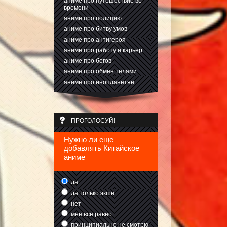
аниме про путешествие во
времени
аниме про полицию
аниме про битву умов
аниме про антигероя
аниме про работу и карьер
аниме про богов
аниме про обмен телами
аниме про инопланетян
ПРОГОЛОСУЙ!
Нужно ли еще
добавлять Китайское
аниме
да
да только экшн
нет
мне все равно
принципиально не смотрю