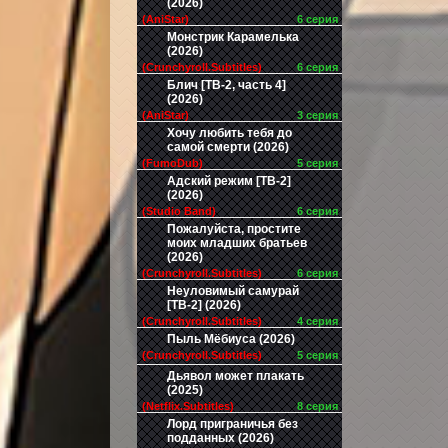
(2026)
(AniStar)
6 серия
Монстрик Карамелька
(2026)
(Crunchyroll.Subtitles)
6 серия
Блич [ТВ-2, часть 4]
(2026)
(AniStar)
3 серия
Хочу любить тебя до
самой смерти (2026)
(FumoDub)
5 серия
Адский режим [ТВ-2]
(2026)
(Studio Band)
6 серия
Пожалуйста, простите
моих младших братьев
(2026)
(Crunchyroll.Subtitles)
6 серия
Неуловимый самурай
[ТВ-2] (2026)
(Crunchyroll.Subtitles)
4 серия
Пыль Мёбиуса (2026)
(Crunchyroll.Subtitles)
5 серия
Дьявол может плакать
(2025)
(Netflix.Subtitles)
8 серия
Лорд приграничья без
подданных (2026)