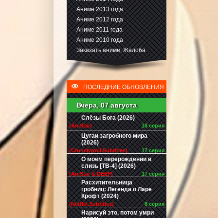
Аниме 2013 года
Аниме 2012 года
Аниме 2011 года
Аниме 2010 года
Заказать аниме, Жалоба
ПОСЛЕДНИЕ ОБНОВЛЕНИЯ
Вчера, 07 августа
Слёзы Бога (2026)
(AniStar)
18 серия
Цугаи загробного мира
(2026)
(Crunchyroll.Subtitles)
17 серия
О моём перерождении в
слизь [ТВ-4] (2026)
(AniStar & DEEP)
17 серия
Расхитительница
гробниц: Легенда о Ларе
Крофт (2024)
(Netflix.Subtitles)
8 серия
Нарисуй это, потом умри