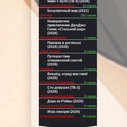
мире с нуля [ТВ-4] (2026)
(Crunchyroll.Subtitles)
11 серия
Безупречный мир (2021)
(Animy)
281 серия
Невероятное
приключение ДжоДжо:
Гонка «Стальной шар»
(2026)
(Netflix.Subtitles)
1 серия
Призрак в доспехах
(2026) (2026)
(NDA Studio)
5 серия
Путешествие
отверженной святой
(2026)
(AniStar)
5 серия
Вперёд, отряд мистики!
(2026)
(Crunchyroll.Subtitles)
5 серия
Сто девушек [ТВ-3]
(2026)
(Crunchyroll.Subtitles)
5 серия
Дара из Рэйвы (2026)
(Crunchyroll.Subtitles)
6 серия
Игра лжецов (2026)
(Crunchyroll.Subtitles)
18 серия