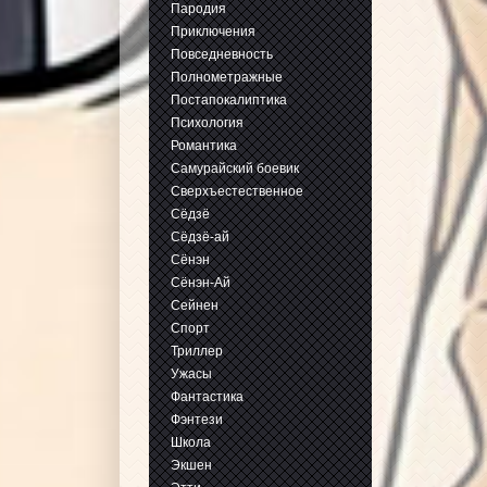
Пародия
Приключения
Повседневность
Полнометражные
Постапокалиптика
Психология
Романтика
Самурайский боевик
Сверхъестественное
Сёдзё
Сёдзё-ай
Сёнэн
Сёнэн-Ай
Сейнен
Спорт
Триллер
Ужасы
Фантастика
Фэнтези
Школа
Экшен